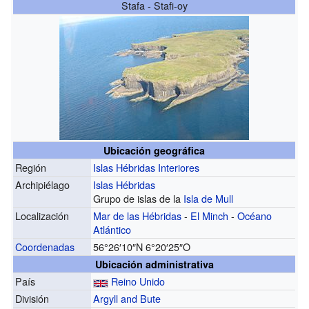
Stafa - Stafi-oy
Ubicación geográfica
Región
Islas Hébridas Interiores
Archipiélago
Islas Hébridas
Grupo de islas de la
Isla de Mull
Localización
Mar de las Hébridas
-
El Minch
-
Océano
Atlántico
Coordenadas
56°26′10″N
6°20′25″O
Ubicación administrativa
País
Reino Unido
División
Argyll and Bute