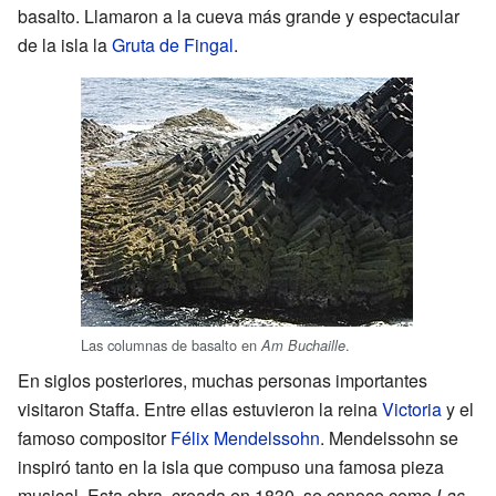
basalto. Llamaron a la cueva más grande y espectacular
de la isla la
Gruta de Fingal
.
Las columnas de basalto en
.
Am Buchaille
En siglos posteriores, muchas personas importantes
visitaron Staffa. Entre ellas estuvieron la reina
Victoria
y el
famoso compositor
Félix Mendelssohn
. Mendelssohn se
inspiró tanto en la isla que compuso una famosa pieza
musical. Esta obra, creada en 1830, se conoce como
Las