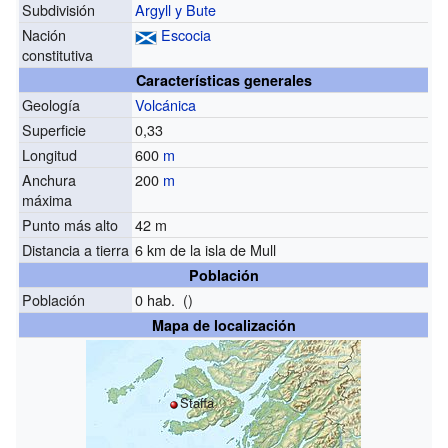
Subdivisión
Argyll y Bute
Nación
Escocia
constitutiva
Características generales
Geología
Volcánica
Superficie
0,33
Longitud
600
m
Anchura
200
m
máxima
Punto más alto
42 m
Distancia a tierra
6 km de la isla de Mull
Población
Población
0 hab. ()
Mapa de localización
Staffa