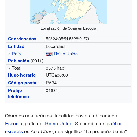
Localización de Oban en Escocia
56°24′35″N
5°28′21″O
Coordenadas
Localidad
Entidad
•
País
Reino Unido
Población
(2011)
• Total
8575 hab.
UTC±00:00
Huso horario
PA34
Código postal
01631
Prefijo
telefónico
Oban
es una hermosa localidad costera ubicada en
Escocia
, parte del
Reino Unido
. Su nombre en
gaélico
escocés
es
An t-Òban
, que significa "La pequeña bahía".