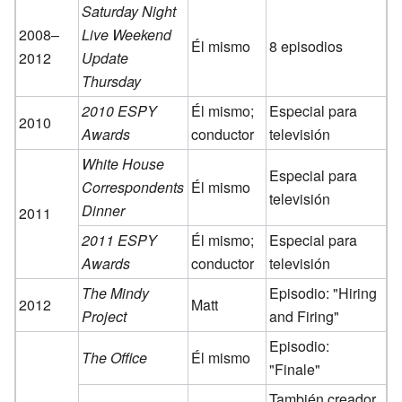
Saturday Night
2008–
Live Weekend
Él mismo
8 episodios
2012
Update
Thursday
2010 ESPY
Él mismo;
Especial para
2010
Awards
conductor
televisión
White House
Especial para
Correspondents
Él mismo
televisión
Dinner
2011
2011 ESPY
Él mismo;
Especial para
Awards
conductor
televisión
The Mindy
Episodio: "Hiring
2012
Matt
Project
and Firing"
Episodio:
The Office
Él mismo
"Finale"
También creador,