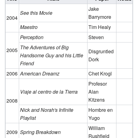
Jake
See this Movie
Barrymore
2004
Maestro
Tim Healy
Perception
Steven
The Adventures of Big
2005
Disgruntled
Handsome Guy and his Little
Dork
Friend
2006
American Dreamz
Chet Krogl
Profesor
Viaje al centro de la Tierra
Alan
Kitzens
2008
Nick and Norah's Infinite
Hombre en
Playlist
Yugo
William
2009
Spring Breakdown
Rushfield