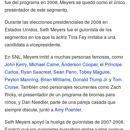
fue del programa en 2008, Meyers se quedó como el único
presentador de este segmento.
Durante las elecciones presidenciales de 2008 en
Estados Unidos, Seth Meyers fue el guionista de los
segmentos en los que la actriz Tina Fey imitaba a una
candidata a vicepresidente.
En SNL, Meyers imitó a muchas personas famosas, como
John Kerry
,
Michael Caine
,
Anderson Cooper
, el
Príncipe
Carlos
,
Ryan Seacrest
,
Sean Penn
,
Tobey Maguire
,
Peyton Manning
,
Brian Williams
,
Donald Trump Jr.
y
Tom
Cruise
. También creó personajes recurrentes como Zach
Ricky, el presentador de un programa de bromas para
niños, y Dan Needler, parte de una pareja casada que
siempre discute, junto a
Amy Poehler
.
Seth Meyers apoyó la huelga de guionistas de 2007-2008.
Explicó que los guionistas buscaban reglas justas porque