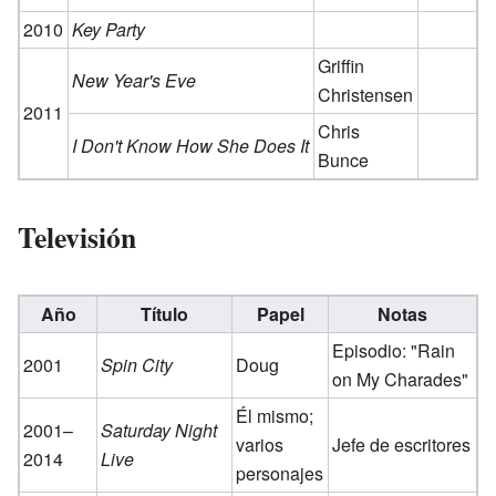
2010
Key Party
Griffin
New Year's Eve
Christensen
2011
Chris
I Don't Know How She Does It
Bunce
Televisión
Año
Título
Papel
Notas
Episodio: "Rain
2001
Spin City
Doug
on My Charades"
Él mismo;
2001–
Saturday Night
varios
Jefe de escritores
2014
Live
personajes