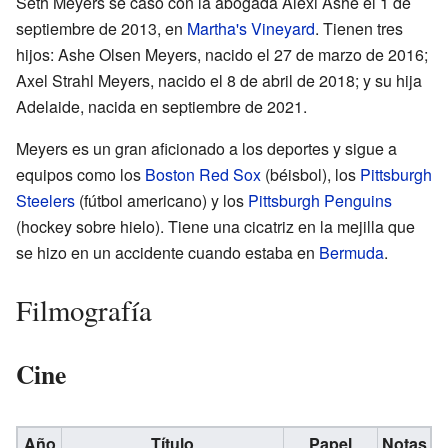
Seth Meyers se casó con la abogada Alexi Ashe el 1 de
septiembre de 2013, en
Martha's Vineyard
. Tienen tres
hijos: Ashe Olsen Meyers, nacido el 27 de marzo de 2016;
Axel Strahl Meyers, nacido el 8 de abril de 2018; y su hija
Adelaide, nacida en septiembre de 2021.
Meyers es un gran aficionado a los deportes y sigue a
equipos como los
Boston Red Sox
(béisbol), los
Pittsburgh
Steelers
(fútbol americano) y los
Pittsburgh Penguins
(hockey sobre hielo). Tiene una cicatriz en la mejilla que
se hizo en un accidente cuando estaba en
Bermuda
.
Filmografía
Cine
Año
Título
Papel
Notas