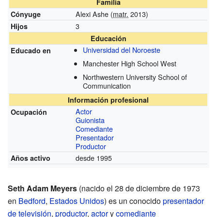
Familia
Alexi Ashe (
matr.
2013)
Cónyuge
3
Hijos
Educación
Universidad del Noroeste
Educado en
Manchester High School West
Northwestern University School of
Communication
Información profesional
Actor
Ocupación
Guionista
Comediante
Presentador
Productor
desde 1995
Años activo
Seth Adam Meyers
(nacido el 28 de diciembre de 1973
en
Bedford
,
Estados Unidos
) es un conocido
presentador
de televisión
,
productor
,
actor
y
comediante