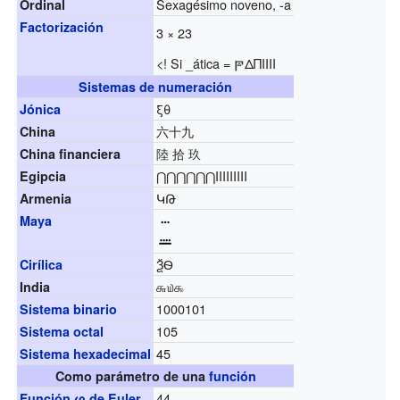
Sexagésimo noveno, -a
Ordinal
Factorización
3 × 23
<! Si _ática =
ΔΠΙΙΙΙ
Sistemas de numeración
ξθ
Jónica
六十九
China
陸 拾 玖
China financiera
⋂⋂⋂⋂⋂⋂IIIIIIIII
Egipcia
ԿԹ
Armenia
Maya
ѮѲ
Cirílica
௬௰௯
India
1000101
Sistema binario
105
Sistema octal
45
Sistema hexadecimal
Como parámetro de una
función
44
Función φ de Euler