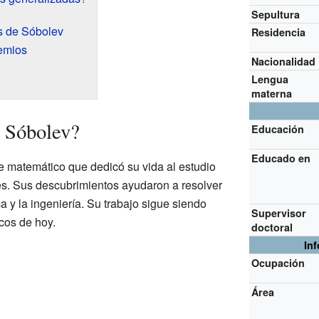
Sepultura
s de Sóbolev
Residencia
emios
Nacionalidad
Lengua
materna
i Sóbolev?
Educación
Educado en
te matemático que dedicó su vida al estudio
es. Sus descubrimientos ayudaron a resolver
a y la ingeniería. Su trabajo sigue siendo
Supervisor
icos de hoy.
doctoral
In
Ocupación
Área