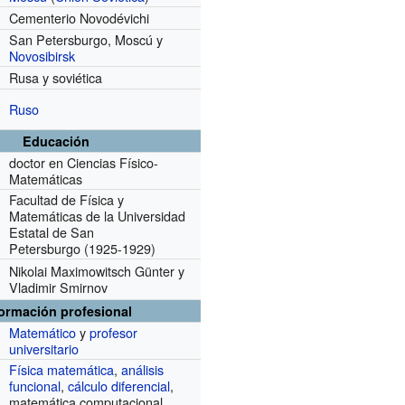
Cementerio Novodévichi
San Petersburgo, Moscú y
Novosibirsk
Rusa y soviética
Ruso
Educación
doctor en Ciencias Físico-
Matemáticas
Facultad de Física y
Matemáticas de la Universidad
Estatal de San
Petersburgo
(1925-1929)
Nikolai Maximowitsch Günter y
Vladimir Smirnov
formación profesional
Matemático
y
profesor
universitario
Física matemática
,
análisis
funcional
,
cálculo diferencial
,
matemática computacional,