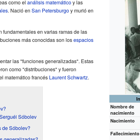
reas como el
análisis matemático
y las
ales
. Nació en
San Petersburgo
y murió en
n fundamentales en varias ramas de las
ibuciones más conocidas son los
espacios
entar las "funciones generalizadas". Estas
ron como "distribuciones" y fueron
 el matemático francés
Laurent Schwartz
.
I
Nombre de
ev?
nacimiento
 Serguéi Sóbolev
Nacimiento
s de Sóbolev?
Fallecimiento
es generalizadas?