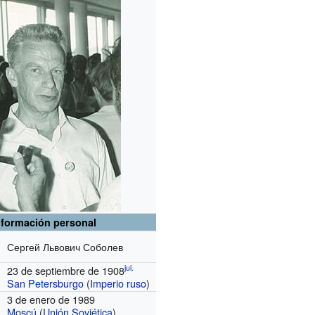
nformación personal
Сергей Львович Соболев
jul.
23 de septiembre de 1908
San Petersburgo
(
Imperio ruso
)
3 de enero de 1989
Moscú
(
Unión Soviética
)