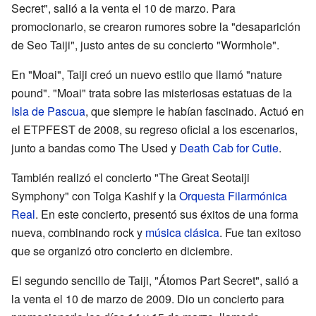
Secret", salió a la venta el 10 de marzo. Para
promocionarlo, se crearon rumores sobre la "desaparición
de Seo Taiji", justo antes de su concierto "Wormhole".
En "Moai", Taiji creó un nuevo estilo que llamó "nature
pound". "Moai" trata sobre las misteriosas estatuas de la
Isla de Pascua
, que siempre le habían fascinado. Actuó en
el ETPFEST de 2008, su regreso oficial a los escenarios,
junto a bandas como The Used y
Death Cab for Cutie
.
También realizó el concierto "The Great Seotaiji
Symphony" con Tolga Kashif y la
Orquesta Filarmónica
Real
. En este concierto, presentó sus éxitos de una forma
nueva, combinando rock y
música clásica
. Fue tan exitoso
que se organizó otro concierto en diciembre.
El segundo sencillo de Taiji, "Átomos Part Secret", salió a
la venta el 10 de marzo de 2009. Dio un concierto para