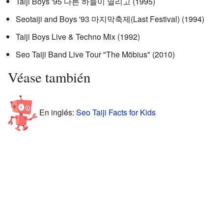
Taiji Boys '95 다른 하늘이 열리고 (1995)
Seotaiji and Boys '93 마지막축제(Last Festival) (1994)
Taiji Boys Live & Techno Mix (1992)
Seo Taiji Band Live Tour "The Möbius" (2010)
Véase también
En inglés:
Seo Taiji Facts for Kids