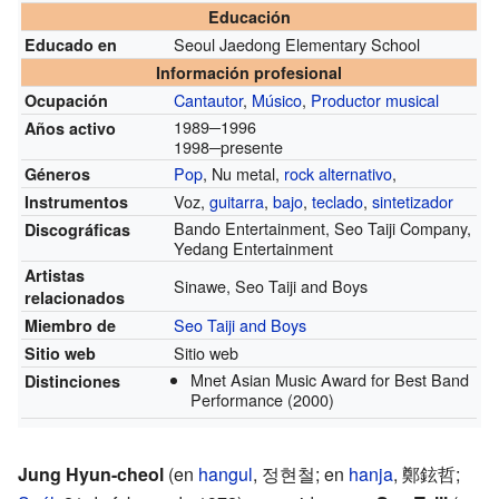
Educación
Seoul Jaedong Elementary School
Educado en
Información profesional
Cantautor
,
Músico
,
Productor musical
Ocupación
1989─1996
Años activo
1998─presente
Pop
, Nu metal,
rock alternativo
,
Géneros
Voz,
guitarra
,
bajo
,
teclado
,
sintetizador
Instrumentos
Bando Entertainment, Seo Taiji Company,
Discográficas
Yedang Entertainment
Artistas
Sinawe, Seo Taiji and Boys
relacionados
Seo Taiji and Boys
Miembro de
Sitio web
Sitio web
Mnet Asian Music Award for Best Band
Distinciones
Performance
(2000)
Jung Hyun-cheol
(en
hangul
,
정현철
; en
hanja
,
鄭鉉哲
;