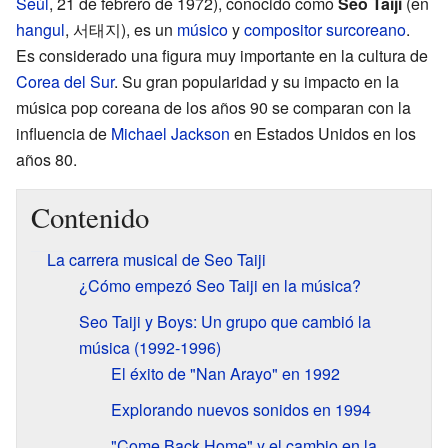
Seúl
, 21 de febrero de 1972), conocido como
Seo Taiji
(en
hangul
,
서태지
), es un
músico
y
compositor
surcoreano
.
Es considerado una figura muy importante en la cultura de
Corea del Sur
. Su gran popularidad y su impacto en la
música pop coreana de los años 90 se comparan con la
influencia de
Michael Jackson
en Estados Unidos en los
años 80.
Contenido
La carrera musical de Seo Taiji
¿Cómo empezó Seo Taiji en la música?
Seo Taiji y Boys: Un grupo que cambió la
música (1992-1996)
El éxito de "Nan Arayo" en 1992
Explorando nuevos sonidos en 1994
"Come Back Home" y el cambio en la