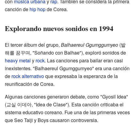
con
música urbana
y
rap
. También se considera la primera
canción de
hip hop
de Corea.
Explorando nuevos sonidos en 1994
El tercer álbum del grupo,
Balhaereul Ggumggumyeo
(발
해를 꿈꾸며, "Soñando con Balhae"), exploró sonidos de
heavy metal
y
rock
. Las canciones para bailar eran casi
inexistentes. "Balhaereul Ggumggumyeo" era una canción
de
rock alternativo
que expresaba la esperanza de la
reunificación de Corea.
Algunas canciones generaron debate, como "Gyosil Idea"
(교실 이데아, "Idea de Clase"). Esta canción criticaba el
sistema educativo coreano. Fue una de las primeras veces
que Seo Taiji y Boys causaron controversia.