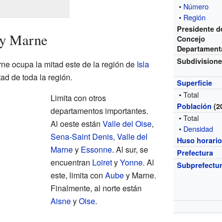
•
Número
•
Región
Presidente d
 y Marne
Concejo
Departament
Subdivision
ne ocupa la mitad este de la región de
Isla
ad de toda la región.
Superficie
• Total
Limita con otros
Población
(2
departamentos importantes.
• Total
Al oeste están
Valle del Oise
,
•
Densidad
Sena-Saint Denis
,
Valle del
Huso horari
Marne
y
Essonne
. Al sur, se
Prefectura
encuentran
Loiret
y
Yonne
. Al
Subprefectu
este, limita con
Aube
y Marne.
Finalmente, al norte están
Aisne
y
Oise
.