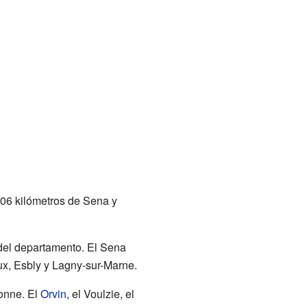
106 kilómetros de Sena y
 del departamento. El Sena
x, Esbly y Lagny-sur-Marne.
ronne. El
Orvin
, el Voulzie, el