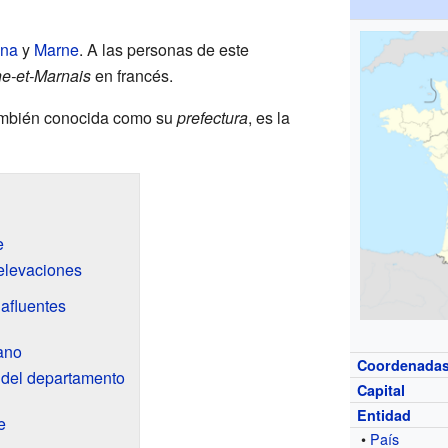
na
y
Marne
. A las personas de este
e-et-Marnais
en francés.
también conocida como su
prefectura
, es la
e
elevaciones
 afluentes
ano
Coordenada
 del departamento
Capital
Entidad
e
•
País