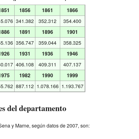
1851
1856
1861
1866
45.076
341.382
352.312
354.400
1886
1891
1896
1901
55.136
356.747
359.044
358.325
1926
1931
1936
1946
80.017
406.108
409.311
407.137
1975
1982
1990
1999
55.762
887.112
1.078.166
1.193.767
es del departamento
ena y Marne, según datos de 2007, son: