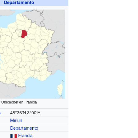
Departamento
Ubicación en Francia
48°36′N
3°00′E
s
Melun
Departamento
Francia