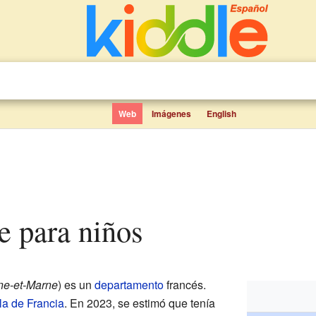
Web
Imágenes
English
e para niños
ne-et-Marne
) es un
departamento
francés.
sla de Francia
. En 2023, se estimó que tenía