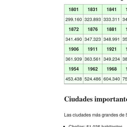
1801
1831
1841
299.160
323.893
333.311
3
1872
1876
1881
341.490
347.323
348.991
3
1906
1911
1921
361.939
363.561
349.234
3
1954
1962
1968
453.438
524.486
604.340
7
Ciudades important
Las ciudades más grandes de S
Chelles: 51.035 habitantes.