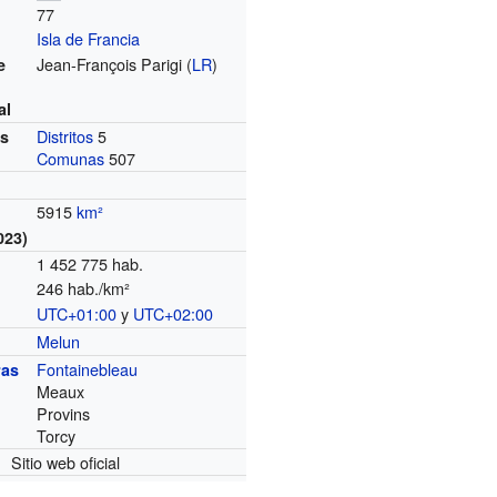
77
Isla de Francia
Jean-François Parigi (
LR
)
e
al
Distritos
5
es
Comunas
507
5915
km²
023)
1 452 775 hab.
246 hab./km²
UTC+01:00
y
UTC+02:00
o
Melun
Fontainebleau
ras
Meaux
Provins
Torcy
Sitio web oficial