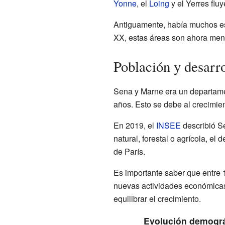
Yonne
, el
Loing
y el Yerres flu
Antiguamente, había muchos est
XX, estas áreas son ahora me
Población y desarr
Sena y Marne era un departamen
años. Esto se debe al crecimie
En 2019, el
INSEE
describió S
natural, forestal o agrícola, e
de París.
Es importante saber que entre 
nuevas actividades económicas
equilibrar el crecimiento.
Evolución demográ