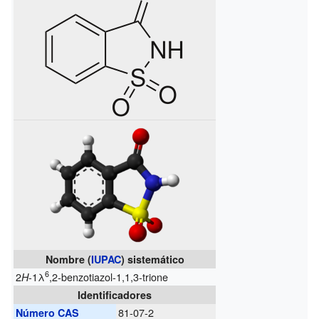
Nombre (
IUPAC
) sistemático
6
2
-1λ
,2-benzotiazol-1,1,3-trione
H
Identificadores
81-07-2
Número CAS