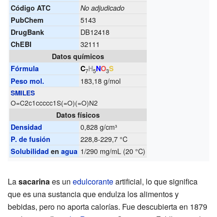
Código ATC
No adjudicado
5143
PubChem
DB12418
DrugBank
32111
ChEBI
Datos químicos
Fórmula
C
H
N
O
S
7
5
3
183,18 g/mol
Peso mol.
SMILES
O=C2c1ccccc1S(=O)(=O)N2
Datos físicos
0,828 g/cm³
Densidad
228,8-229,7 °C
P. de fusión
1/290 mg/mL (20 °C)
Solubilidad
en
agua
La
sacarina
es un
edulcorante
artificial, lo que significa
que es una sustancia que endulza los alimentos y
bebidas, pero no aporta calorías. Fue descubierta en 1879