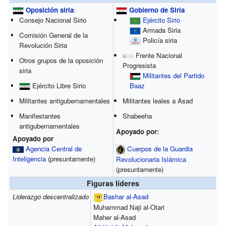
Oposición siria
:
Gobierno de Siria
Consejo Nacional Sirio
Ejército Sirio
Armada Siria
Comisión General de la
Policía siria
Revolución Siria
Frente Nacional
Otros grupos de la oposición
Progresista
siria
Militantes del Partido
Ejército Libre Sirio
Baaz
Militantes antigubernamentales
Militantes leales a Asad
Manifestantes
Shabeeha
antigubernamentales
Apoyado por:
Apoyado por
Cuerpos de la Guardia
Agencia Central de
Inteligencia
(presuntamente)
Revolucionaria Islámica
(presuntamente)
Figuras líderes
Liderazgo descentralizado
Bashar al-Asad
Muhammad Naji al-Otari
Maher al-Asad