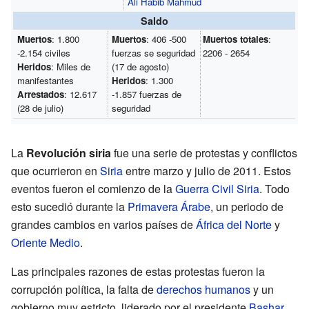
Ali Habib Mahmud
Saldo
Muertos
: 1.800
Muertos
: 406 -500
Muertos totales
:
-2.154 civiles
fuerzas se seguridad
2206 - 2654
Heridos
: Miles de
(17 de agosto)
manifestantes
Heridos
: 1.300
Arrestados
: 12.617
-1.857 fuerzas de
(28 de julio)
seguridad
La
Revolución siria
fue una serie de protestas y conflictos
que ocurrieron en
Siria
entre marzo y julio de 2011. Estos
eventos fueron el comienzo de la
Guerra Civil Siria
. Todo
esto sucedió durante la
Primavera Árabe
, un periodo de
grandes cambios en varios países de
África del Norte
y
Oriente Medio
.
Las principales razones de estas protestas fueron la
corrupción política, la falta de
derechos humanos
y un
gobierno muy estricto, liderado por el presidente
Bashar