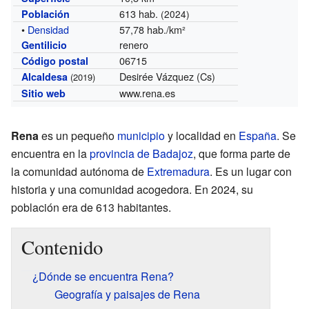
613 hab.
Población
(2024)
•
Densidad
57,78 hab./km²
renero
Gentilicio
06715
Código postal
Desirée Vázquez (Cs)
Alcaldesa
(2019)
www.rena.es
Sitio web
Rena
es un pequeño
municipio
y localidad en
España
. Se
encuentra en la
provincia de Badajoz
, que forma parte de
la comunidad autónoma de
Extremadura
. Es un lugar con
historia y una comunidad acogedora. En 2024, su
población era de 613 habitantes.
Contenido
¿Dónde se encuentra Rena?
Geografía y paisajes de Rena