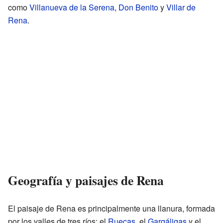
como
Villanueva de la Serena
,
Don Benito
y
Villar de
Rena
.
Geografía y paisajes de Rena
El paisaje de Rena es principalmente una llanura, formada
por los valles de tres ríos: el
Ruecas
, el
Gargáligas
y el