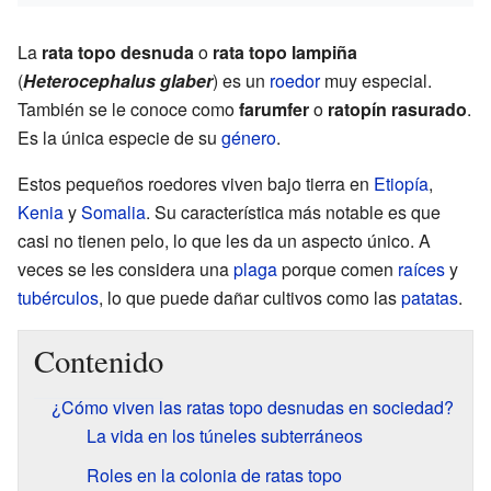
La
rata topo desnuda
o
rata topo lampiña
(
Heterocephalus glaber
) es un
roedor
muy especial.
También se le conoce como
farumfer
o
ratopín rasurado
.
Es la única especie de su
género
.
Estos pequeños roedores viven bajo tierra en
Etiopía
,
Kenia
y
Somalia
. Su característica más notable es que
casi no tienen pelo, lo que les da un aspecto único. A
veces se les considera una
plaga
porque comen
raíces
y
tubérculos
, lo que puede dañar cultivos como las
patatas
.
Contenido
¿Cómo viven las ratas topo desnudas en sociedad?
La vida en los túneles subterráneos
Roles en la colonia de ratas topo