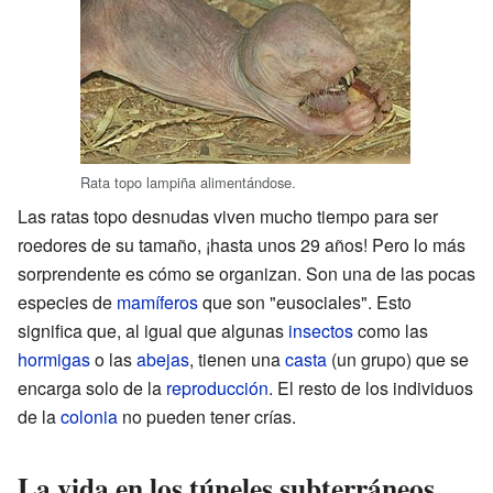
Rata topo lampiña alimentándose.
Las ratas topo desnudas viven mucho tiempo para ser
roedores de su tamaño, ¡hasta unos 29 años! Pero lo más
sorprendente es cómo se organizan. Son una de las pocas
especies de
mamíferos
que son "eusociales". Esto
significa que, al igual que algunas
insectos
como las
hormigas
o las
abejas
, tienen una
casta
(un grupo) que se
encarga solo de la
reproducción
. El resto de los individuos
de la
colonia
no pueden tener crías.
La vida en los túneles subterráneos