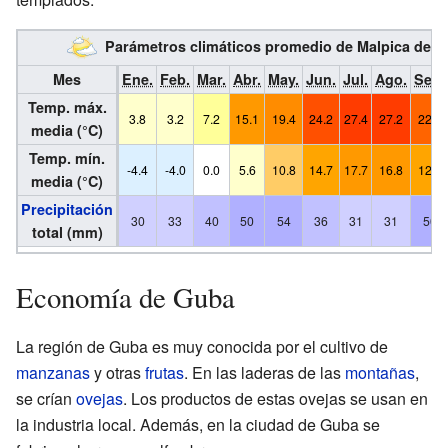
Parámetros climáticos promedio de Malpica de B
Mes
Ene.
Feb.
Mar.
Abr.
May.
Jun.
Jul.
Ago.
Sep.
Temp. máx.
3.8
3.2
7.2
15.1
19.4
24.2
27.4
27.2
22.2
media (°C)
Temp. mín.
-4.4
-4.0
0.0
5.6
10.8
14.7
17.7
16.8
12.9
media (°C)
Precipitación
30
33
40
50
54
36
31
31
50
total (mm)
Economía de Guba
La región de Guba es muy conocida por el cultivo de
manzanas
y otras
frutas
. En las laderas de las
montañas
,
se crían
ovejas
. Los productos de estas ovejas se usan en
la industria local. Además, en la ciudad de Guba se