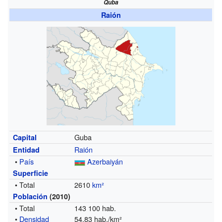
Quba
Raión
Guba
Capital
Raión
Entidad
•
País
Azerbaiyán
Superficie
• Total
2610
km²
Población
(2010)
• Total
143 100 hab.
•
Densidad
54,83 hab./km²