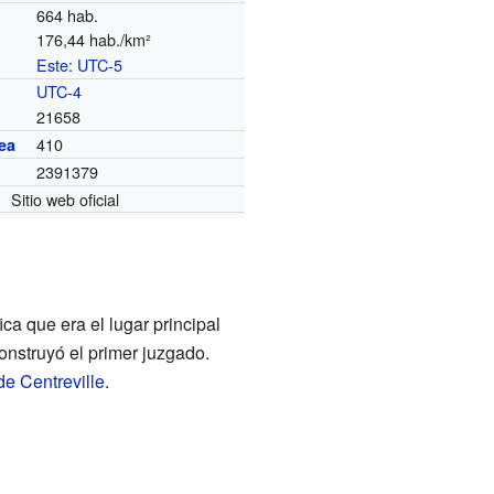
664 hab.
176,44 hab./km²
Este
:
UTC-5
o
UTC-4
21658
410
ea
2391379
Sitio web oficial
fica que era el lugar principal
onstruyó el primer juzgado.
de Centreville
.