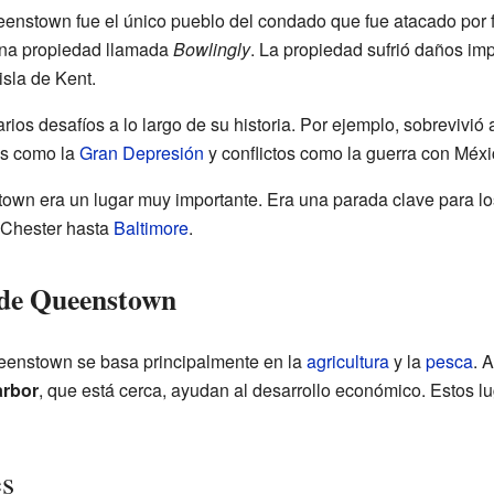
eenstown fue el único pueblo del condado que fue atacado por f
una propiedad llamada
Bowlingly
. La propiedad sufrió daños im
isla de Kent.
rios desafíos a lo largo de su historia. Por ejemplo, sobrevivió
es como la
Gran Depresión
y conflictos como la guerra con Méxic
own era un lugar muy importante. Era una parada clave para lo
o Chester hasta
Baltimore
.
 de Queenstown
eenstown se basa principalmente en la
agricultura
y la
pesca
. 
rbor
, que está cerca, ayudan al desarrollo económico. Estos 
es