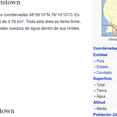
nstown
as coordenadas 38°59′10″N 76°10′10″O. Es
al de 3.76
km²
. Toda esta área es tierra firme,
ndes cuerpos de agua dentro de sus límites.
Ubica
Coordenada
Entidad
•
País
•
Estado
•
Condado
Superficie
• Total
• Tierra
• Agua
Altitud
stown
• Media
Población
(
2