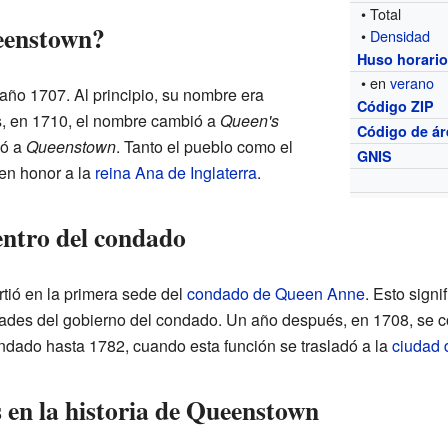
• Total
eenstown?
•
Densidad
Huso horari
• en
verano
ño 1707. Al principio, su nombre era
Código ZIP
, en 1710, el nombre cambió a
Queen's
Código de ár
có a
Queenstown
. Tanto el pueblo como el
GNIS
en honor a la
reina Ana de Inglaterra
.
ntro del condado
tió en la primera sede del
condado de Queen Anne
. Esto signi
dades del gobierno del condado. Un año después, en 1708, se c
dado hasta 1782, cuando esta función se trasladó a la
ciudad 
 en la historia de Queenstown