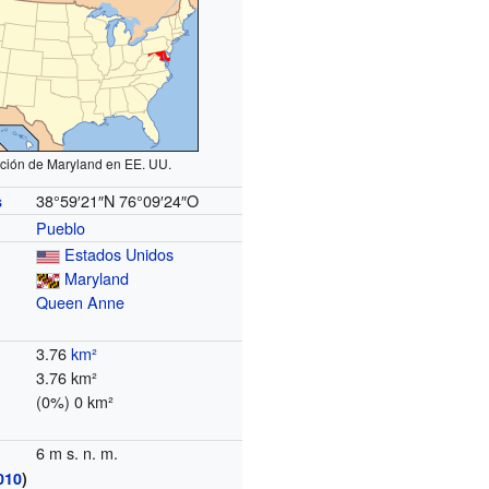
ción de Maryland en EE. UU.
38°59′21″N
76°09′24″O
s
Pueblo
Estados Unidos
Maryland
Queen Anne
3.76
km²
3.76 km²
(0%) 0 km²
6 m s. n. m.
010
)