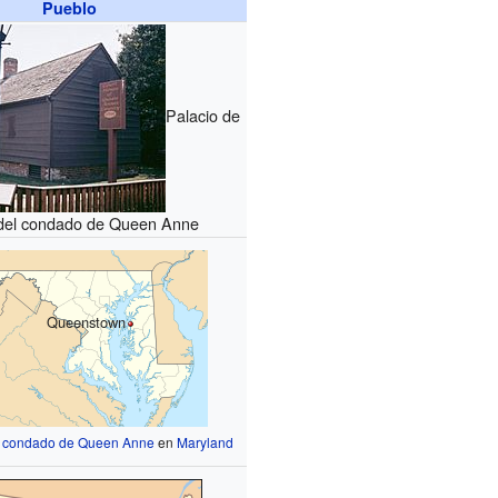
Pueblo
Palacio de
a del condado de Queen Anne
Queenstown
l
condado de Queen Anne
en
Maryland