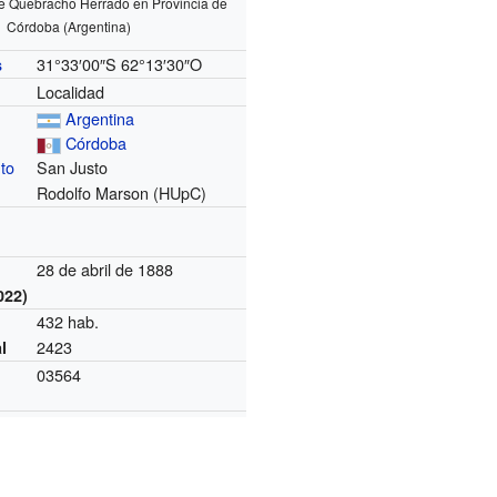
de Quebracho Herrado en Provincia de
Córdoba (Argentina)
31°33′00″S
62°13′30″O
s
Localidad
Argentina
Córdoba
to
San Justo
Rodolfo Marson (HUpC)
28 de abril de 1888
022)
432 hab.
2423
l
03564