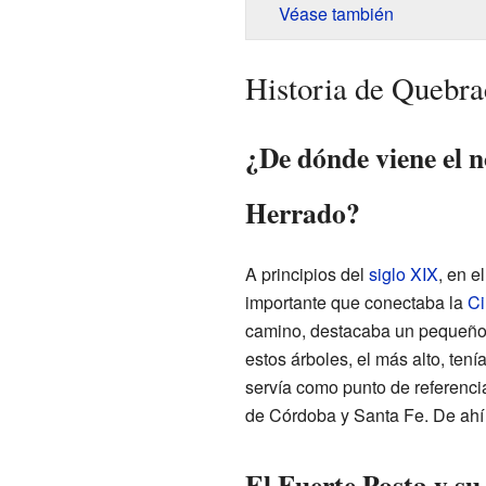
Véase también
Historia de Quebr
¿De dónde viene el
Herrado?
A principios del
siglo XIX
, en e
importante que conectaba la
Ci
camino, destacaba un pequeñ
estos árboles, el más alto, tení
servía como punto de referencia
de Córdoba y Santa Fe. De ahí
El Fuerte Posta y s