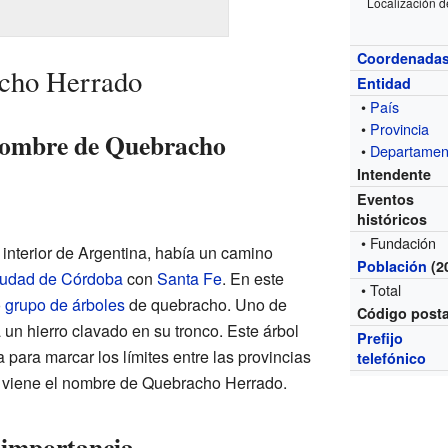
Localización 
Coordenada
acho Herrado
Entidad
•
País
•
Provincia
 nombre de Quebracho
•
Departamen
Intendente
Eventos
históricos
• Fundación
l interior de Argentina, había un camino
Población
(2
udad de Córdoba
con
Santa Fe
. En este
• Total
o
grupo de árboles
de quebracho. Uno de
Código posta
a un hierro clavado en su tronco. Este árbol
Prefijo
 para marcar los límites entre las provincias
telefónico
 viene el nombre de Quebracho Herrado.
u importancia