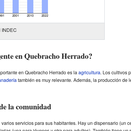
el INDEC
 gente en Quebracho Herrado?
portante en Quebracho Herrado es la
agricultura
. Los cultivos 
anadería
también es muy relevante. Además, la producción de le
 de la comunidad
arios servicios para sus habitantes. Hay un dispensario (un ce
rias (una para jóvenes y otra para adultos). También tiene un p