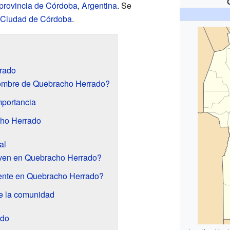
provincia de Córdoba
,
Argentina
. Se
Ciudad de Córdoba
.
rado
ombre de Quebracho Herrado?
mportancia
cho Herrado
al
ven en Quebracho Herrado?
gente en Quebracho Herrado?
de la comunidad
ado