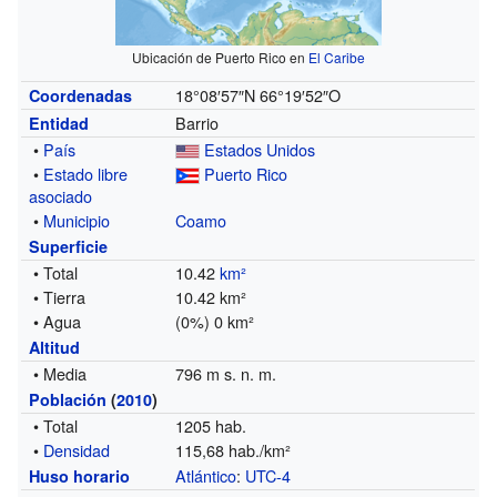
Ubicación de Puerto Rico en
El Caribe
18°08′57″N
66°19′52″O
Coordenadas
Barrio
Entidad
•
País
Estados Unidos
•
Estado libre
Puerto Rico
asociado
•
Municipio
Coamo
Superficie
• Total
10.42
km²
• Tierra
10.42 km²
• Agua
(0%) 0 km²
Altitud
• Media
796 m s. n. m.
Población
(
2010
)
• Total
1205 hab.
•
Densidad
115,68 hab./km²
Atlántico
:
UTC-4
Huso horario