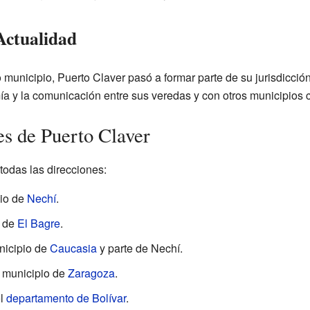
Actualidad
municipio, Puerto Claver pasó a formar parte de su jurisdicción
a y la comunicación entre sus veredas y con otros municipios 
es de Puerto Claver
todas las direcciones:
pio de
Nechí
.
o de
El Bagre
.
unicipio de
Caucasia
y parte de Nechí.
el municipio de
Zaragoza
.
el
departamento de Bolívar
.