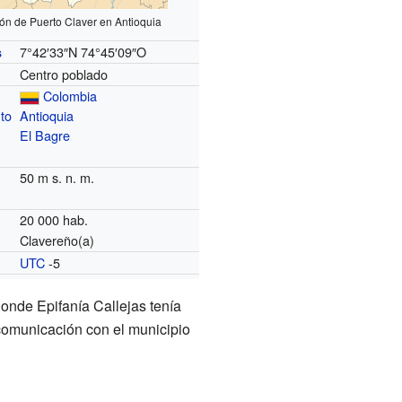
ión de Puerto Claver en Antioquia
7°42′33″N
74°45′09″O
s
Centro poblado
Colombia
to
Antioquia
El Bagre
50 m s. n. m.
20 000 hab.
Clavereño(a)
UTC
-5
o
donde Epifanía Callejas tenía
a comunicación con el municipio