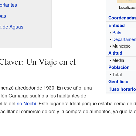
ortantes
Localizac
sas
Coordenada
Entidad
ma de Aguas
•
País
•
Departamen
• Municipio
Altitud
Claver: Un Viaje en el
• Media
Población
• Total
Gentilicio
omenzó alrededor de 1930. En ese año, una
Huso horari
lón Camargo sugirió a los habitantes de
illa del
río Nechí
. Este lugar era ideal porque estaba cerca de 
 facilitar el comercio de oro y la compra de alimentos, ya que l