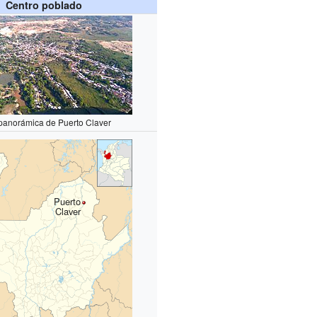
Centro poblado
 panorámica de Puerto Claver
Puerto
Claver