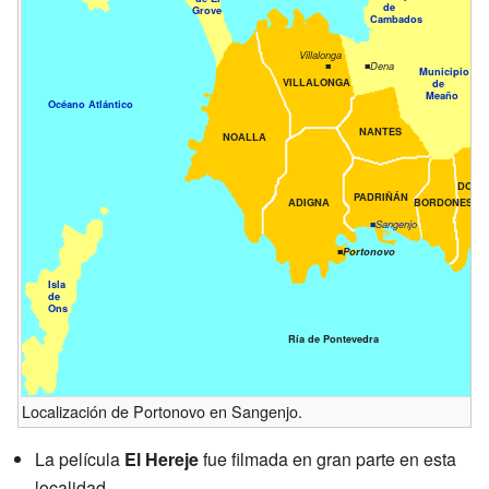
de
Grove
Cambados
Villalonga
■
■Dena
Municipio
VILLALONGA
de
Meaño
Océano Atlántico
NANTES
NOALLA
DORR
PADRIÑÁN
ADIGNA
BORDONES
■Sangenjo
■Portonovo
Isla
de
Ons
Ría de Pontevedra
Localización de Portonovo en Sangenjo.
La película
El Hereje
fue filmada en gran parte en esta
localidad.