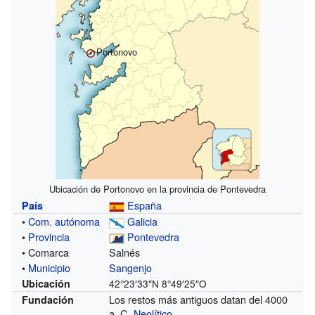
Portonovo
Ubicación de Portonovo en la provincia de Pontevedra
España
País
•
Com. autónoma
Galicia
•
Provincia
Pontevedra
• Comarca
Salnés
•
Municipio
Sangenjo
Ubicación
42°23′33″N
8°49′25″O
Los restos más antiguos datan del 4000
Fundación
a. C.-
Neolítico