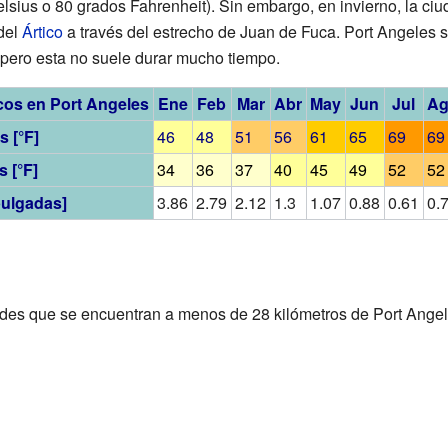
sius o 80 grados Fahrenheit). Sin embargo, en invierno, la ci
del
Ártico
a través del estrecho de Juan de Fuca. Port Angeles s
 pero esta no suele durar mucho tiempo.
cos en Port Angeles
Ene
Feb
Mar
Abr
May
Jun
Jul
A
 [°F]
46
48
51
56
61
65
69
69
 [°F]
34
36
37
40
45
49
52
52
pulgadas]
3.86
2.79
2.12
1.3
1.07
0.88
0.61
0.
ades que se encuentran a menos de 28 kilómetros de Port Angel