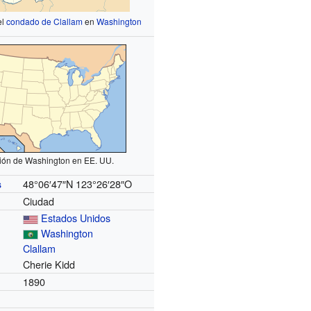
el
condado de Clallam
en
Washington
ión de Washington en EE. UU.
48°06′47″N
123°26′28″O
s
Ciudad
Estados Unidos
Washington
Clallam
Cherie Kidd
1890