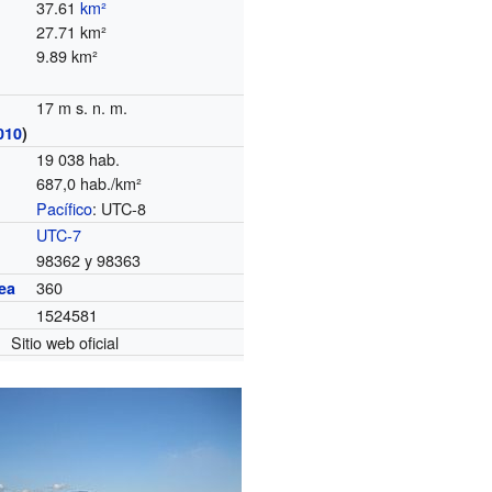
37.61
km²
27.71 km²
9.89 km²
17 m s. n. m.
010
)
19 038 hab.
687,0 hab./km²
Pacífico
: UTC-8
o
UTC-7
98362 y 98363
360
ea
1524581
Sitio web oficial