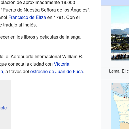
oblación de aproximadamente 19.000
, "Puerto de Nuestra Señora de los Ángeles",
añol
Francisco de Eliza
en 1791. Con el
 tradujo al inglés.
cer en los libros y películas de la saga
o, el Aeropuerto Internacional William R.
y que conecta la ciudad con
Victoria
Lema: El c
dá
, a través del
estrecho de Juan de Fuca
.
P
pic