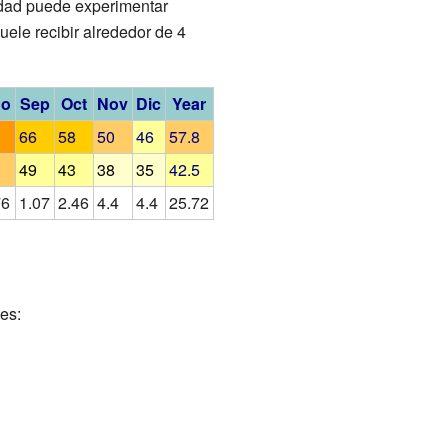
udad puede experimentar
uele recibir alrededor de 4
go
Sep
Oct
Nov
Dic
Year
66
58
50
46
57.8
49
43
38
35
42.5
76
1.07
2.46
4.4
4.4
25.72
es: