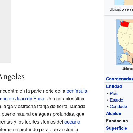
Ubicación en 
Ubicac
Angeles
Coordenada
Entidad
ncuentra en la parte norte de la
península
•
País
echo de Juan de Fuca
. Una característica
•
Estado
 larga y estrecha franja de tierra llamada
•
Condado
Alcalde
n puerto natural de aguas profundas, que
Fundación
mentas y los fuertes vientos del
océano
Superficie
ientemente profundo para que anclen la