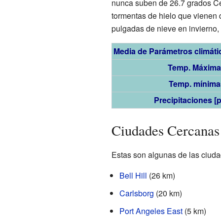
nunca suben de 26.7 grados Cel
tormentas de hielo que vienen 
pulgadas de nieve en invierno,
Media de Parámetros climáti
Temp. Máximas
Temp. mínimas
Precipitaciones [
Ciudades Cercanas
Estas son algunas de las ciud
Bell Hill
(26 km)
Carlsborg
(20 km)
Port Angeles East
(5 km)