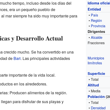
mucho tiempo, incluso desde los días del
Idioma oficia
onces, era un pequeño pueblo de
Entidad
•
País
 al mar siempre ha sido muy importante para
•
Región
•
Provincia
Dirigentes
cas y Desarrollo Actual
•
Alcalde
Fracciones
ha crecido mucho. Se ha convertido en una
Municipios
iudad de
Bari
. Las principales actividades
limítrofes
Superficie
arte importante de la vida local.
• Total
roductos en los alrededores.
Altitud
• Media
rias: Producen alimentos de la región.
Población
(2
 llegan para disfrutar de sus playas y
• Total
•
Densidad