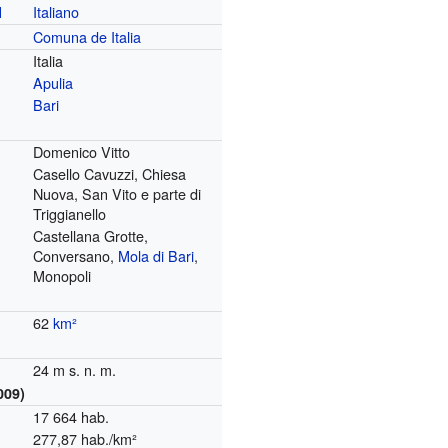
Italiano
l
Comuna de Italia
Italia
Apulia
Bari
Domenico Vitto
Casello Cavuzzi, Chiesa
Nuova, San Vito e parte di
Triggianello
Castellana Grotte,
Conversano,
Mola di Bari
,
Monopoli
62
km²
24 m s. n. m.
009)
17 664 hab.
277,87 hab./km²