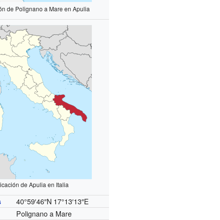
ón de Polignano a Mare en Apulia
icación de Apulia en Italia
40°59′46″N
17°13′13″E
s
Polignano a Mare