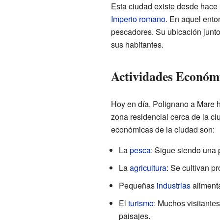
Esta ciudad existe desde hace 
Imperio romano
. En aquel ent
pescadores. Su ubicación junto
sus habitantes.
Actividades Económi
Hoy en día, Polignano a Mare 
zona residencial cerca de la c
económicas de la ciudad son:
La
pesca
: Sigue siendo una p
La
agricultura
: Se cultivan p
Pequeñas
industrias
alimenta
El
turismo
: Muchos visitantes
paisajes.