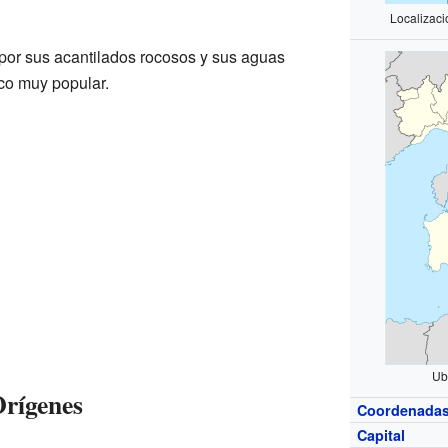
Localizaci
por sus acantilados rocosos y sus aguas
tico muy popular.
Ub
Orígenes
Coordenada
Capital