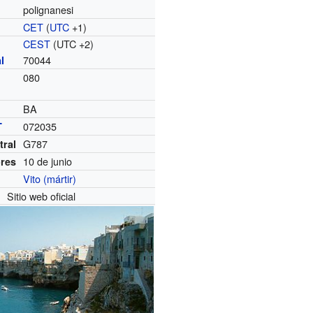
polignanesi
CET
(
UTC
+1)
o
CEST
(UTC +2)
70044
l
080
BA
072035
T
G787
tral
10 de junio
ores
Vito (mártir)
Sitio web oficial