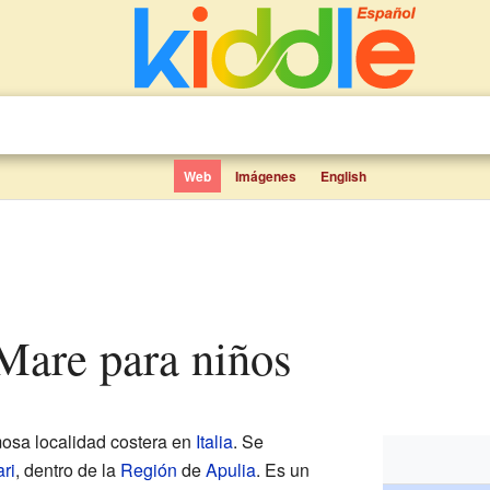
Web
Imágenes
English
 Mare para niños
osa localidad costera en
Italia
. Se
ri
, dentro de la
Región
de
Apulia
. Es un