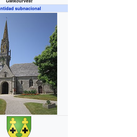
Gwikourvest
ntidad subnacional