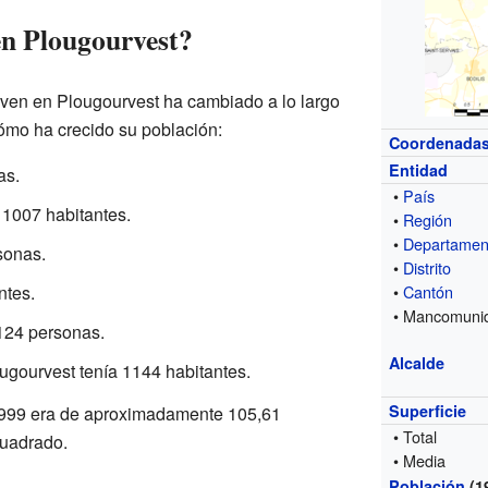
en Plougourvest?
iven en Plougourvest ha cambiado a lo largo
ómo ha crecido su población:
Coordenada
Entidad
as.
•
País
 1007 habitantes.
•
Región
•
Departamen
sonas.
•
Distrito
ntes.
•
Cantón
• Mancomuni
124 personas.
Alcalde
ugourvest tenía 1144 habitantes.
Superficie
1999 era de aproximadamente 105,61
• Total
cuadrado.
• Media
Población
(1