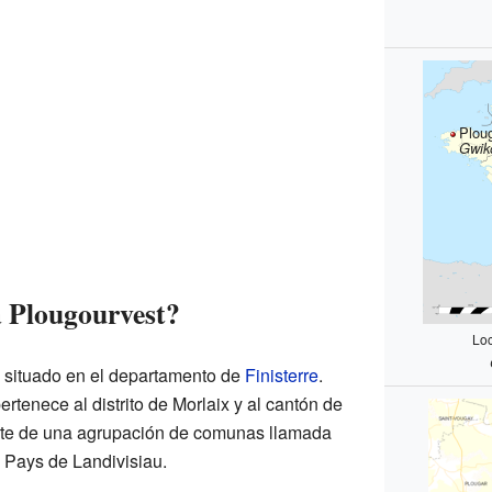
Plou
Gwik
 Plougourvest?
Loc
á situado en el departamento de
Finisterre
.
rtenece al distrito de Morlaix y al cantón de
rte de una agrupación de comunas llamada
ays de Landivisiau.