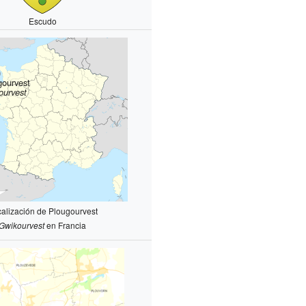
Escudo
gourvest
ourvest
alización de Plougourvest
Gwikourvest
en Francia