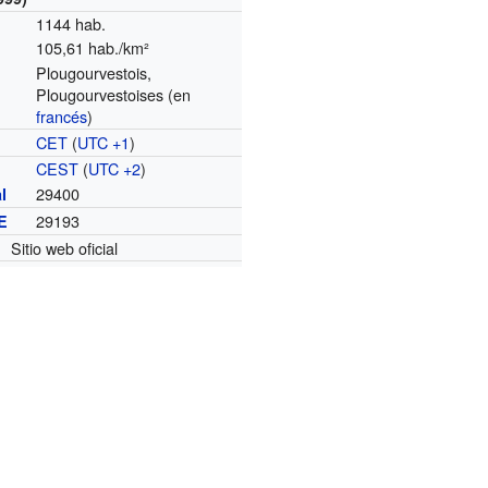
1144 hab.
105,61 hab./km²
Plougourvestois,
Plougourvestoises (en
francés
)
CET
(
UTC +1
)
o
CEST
(
UTC +2
)
29400
l
29193
E
Sitio web oficial