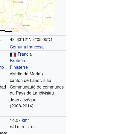
48°33′12″N
4°05′05″O
s
Comuna francesa
Francia
Bretaña
to
Finisterre
distrito de Morlaix
cantón de Landivisiau
dad
Communauté de communes
du Pays de Landivisiau
Jean Jézéquel
(2008-2014)
14,07
km²
n/d m s. n. m.
999)