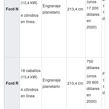
(unos
(13,4 kW)
Engranaje
190
17 200
Ford N
213,4 cm
planetario
190
dólares
4 cilindros
de 
en
en línea
2020)
750
dólares
18 caballos
Feb
(unos
(13,4 kW)
Engranaje
190
20 800
Ford R
213,4 cm
planetario
190
dólares
4 cilindros
de 
en
en línea
2020)