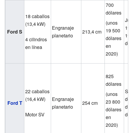
700
dólares
18 caballos
Jul
(unos
(13,4 kW)
Engranaje
190
19 500
Ford S
213,4 cm
planetario
190
dólares
4 cilindros
de 
en
en línea
2020)
825
dólares
22 caballos
Sep
(unos
(16,4 kW)
Engranaje
de 
23 800
Ford T
254 cm
planetario
dic
dólares
Motor SV
de 
en
2020)