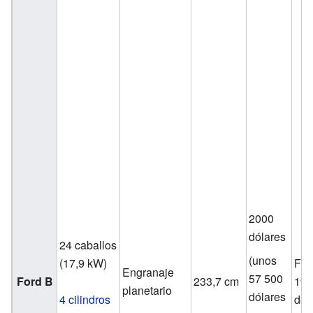
2000
dólares
24 caballos
(unos
(17,9 kW)
Fin
Engranaje
57 500
Ford B
233,7 cm
190
planetario
dólares
4 cilindros
de 