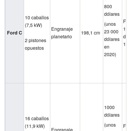
800
dólares
10 caballos
Fin
(unos
(7,5 kW)
Engranaje
190
23 000
Ford C
198,1 cm
planetario
dic
dólares
2 pistones
19
en
opuestos
2020)
1000
dólares
16 caballos
(unos
(11,9 kW)
Feb
Engranaje