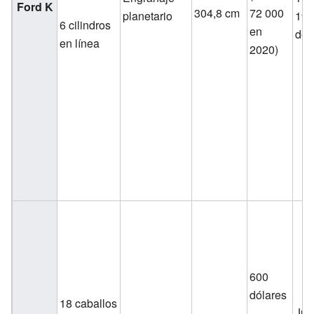
Ford K
304,8 cm
72 000
planetario
190
6 cilindros
en
de 
en línea
2020)
600
dólares
18 caballos
Jul