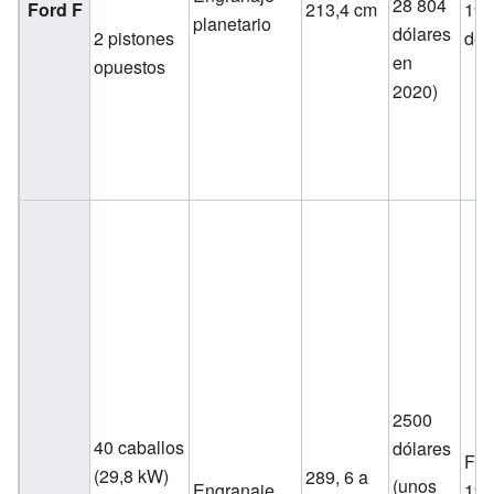
28 804
Ford F
213,4 cm
190
planetario
dólares
2 pistones
de 
en
opuestos
2020)
2500
40 caballos
dólares
Fin
(29,8 kW)
289, 6 a
(unos
Engranaje
190