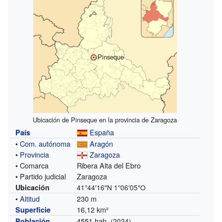
Pinseque
Ubicación de Pinseque en la provincia de Zaragoza
España
País
•
Com. autónoma
Aragón
•
Provincia
Zaragoza
• Comarca
Ribera Alta del Ebro
• Partido judicial
Zaragoza
Ubicación
41°44′16″N
1°06′05″O
•
Altitud
230 m
16,12 km²
Superficie
4551 hab.
Población
(2024)