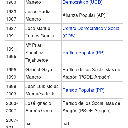
1983
Manero
Democrático (UCD)
1983-
Jesús Badía
Alianza Popular (AP)
1987
Manero
1987-
José Manuel
Centro Democrático y Social
1991
Tornos Gracia
(CDS)
Mª Pilar
1991-
Sánchez
Partido Popular (PP)
1995
Tajahuerce
1995-
Gabriel Gaya
Partido de los Socialistas de
1999
Manero
Aragón (PSOE-Aragón)
1999-
Juan Luis Melús
Partido Popular (PP)
2003
Marqués-Juste
2003-
José Ignacio
Partido de los Socialistas de
2007
Andrés Ginto
Aragón (PSOE-Aragón)
2007-
n/d
n/d
2011