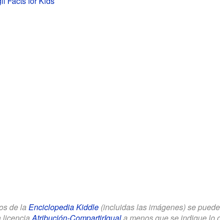
i Facts for Kids
los de la
Enciclopedia Kiddle
(incluidas las imágenes) se puede u
a licencia
Atribución-CompartirIgual
a menos que se indique lo con