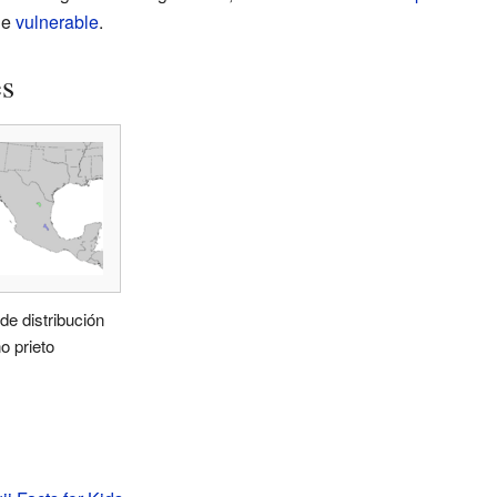
ie
vulnerable
.
es
e distribución
no prieto