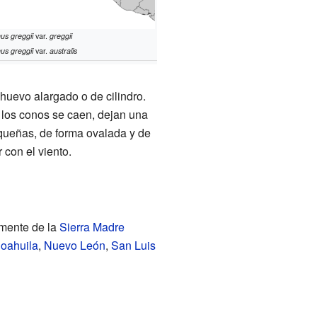
nus greggii
var.
greggii
nus greggii
var.
australis
huevo alargado o de cilindro.
 los conos se caen, dejan una
equeñas, de forma ovalada y de
 con el viento.
amente de la
Sierra Madre
oahuila
,
Nuevo León
,
San Luis