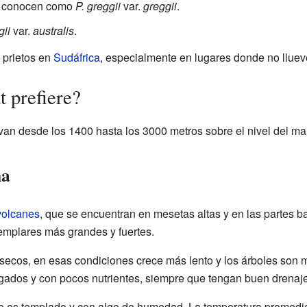
se conocen como
P. greggii
var.
greggii
.
gii
var.
australis
.
 prietos en
Sudáfrica
, especialmente en lugares donde no llue
t prefiere?
an desde los 1400 hasta los 3000 metros sobre el nivel del mar
ma
volcanes
, que se encuentran en mesetas altas y en las partes b
emplares más grandes y fuertes.
 secos, en esas condiciones crece más lento y los árboles so
elgados y con pocos nutrientes, siempre que tengan buen drenaje
eto es templado y con algo de humedad. La temperatura promedio 