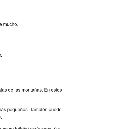
ve mucho.
.
ajas de las montañas. En estos
n más pequeños. También puede
.
en su hábitat varía entre -9 y