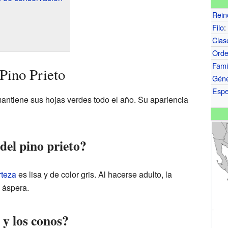
Rein
Filo
:
Clas
Ord
Fami
 Pino Prieto
Gén
Espe
ntiene sus hojas verdes todo el año. Su apariencia
del pino prieto?
rteza
es lisa y de color gris. Al hacerse adulto, la
 áspera.
 y los conos?