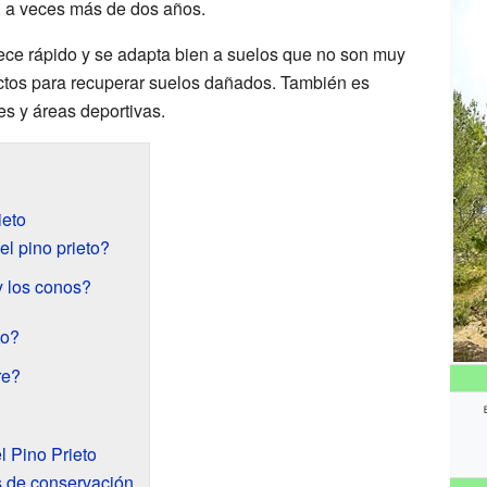
, a veces más de dos años.
rece rápido y se adapta bien a suelos que no son muy
ectos para recuperar suelos dañados. También es
es y áreas deportivas.
ieto
l pino prieto?
y los conos?
to?
re?
l Pino Prieto
 de conservación