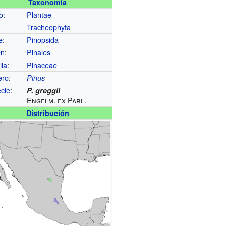
Taxonomía
o
:
Plantae
Tracheophyta
e
:
Pinopsida
en
:
Pinales
lia
:
Pinaceae
ero
:
Pinus
cie
:
P. greggii
Engelm. ex Parl.
Distribución