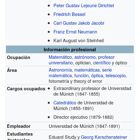
Peter Gustav Lejeune Dirichlet
Friedrich Bessel
Carl Gustav Jakob Jacobi
Franz Ernst Neumann
Karl August von Steinheil
Información profesional
Matemático
,
astrónomo
,
profesor
Ocupación
universitario
, optician,
científico
y óptico
Astronomía
,
matemáticas
,
serie
Área
matemática
,
función
,
óptica
,
telescopio
,
fotometría y theory of error
Extraordinary professor de Universidad
Cargos ocupados
de Múnich
(1847-1855)
Catedrático
de Universidad de
Múnich
(1855-1891)
Director ejecutivo
(1879-1882)
Universidad de Múnich
(1847-1891)
Empleador
Estudiantes
Eduard Study y
Georg Kerschensteiner