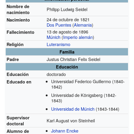
Nombre de
Philipp Ludwig Seidel
nacimiento
24 de octubre de 1821
Nacimiento
Dos Puentes
(
Alemania
)
13 de agosto de 1896
Fallecimiento
Múnich
(
Imperio alemán
)
Luteranismo
Religión
Familia
Justus Christian Felix Seidel
Padre
Educación
doctorado
Educación
Universidad Federico Guillermo
(1840-
Educado en
1842)
Universidad de Königsberg
(1842-
1843)
Universidad de Múnich
(1843-1844)
Supervisor
Karl August von Steinheil
doctoral
Johann Encke
Alumno de