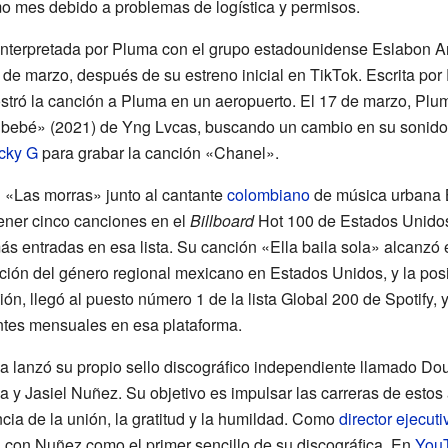
o mes debido a problemas de logística y permisos.
 interpretada por Pluma con el grupo estadounidense Eslabon 
 de marzo, después de su estreno inicial en TikTok. Escrita por 
ostró la canción a Pluma en un aeropuerto. El 17 de marzo, Plum
a bebé» (2021) de Yng Lvcas, buscando un cambio en su sonido.
cky G
para grabar la canción «Chanel».
ón «Las morras» junto al cantante
colombiano
de música urbana B
tener cinco canciones en el
Billboard
Hot 100 de Estados Unido
s entradas en esa lista. Su canción «Ella baila sola» alcanzó e
ción del género regional mexicano en Estados Unidos, y la posi
ón, llegó al puesto número 1 de la lista Global 200 de Spotify, 
ntes mensuales en esa plataforma.
a lanzó su propio sello discográfico independiente llamado Dou
ga y Jasiel Nuñez. Su objetivo es impulsar las carreras de estos 
cia de la unión, la gratitud y la humildad. Como
director ejecuti
 con Nuñez como el primer sencillo de su discográfica. En
You