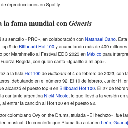
de reproducciones en Spotify.
 a la fama mundial con
Génesis
có su sencillo «PRC», en colaboración con
Natanael Cano
. Esta
l top 9 de
Billboard Hot 100
y acumulando más de 400 millones d
tado por Marshmello al Festival EDC 2023 en
México
para interpre
 Fuerza Regida, con quien cantó «Igualito a mi apá».
z a la lista
Hot 100
de
Billboard
el 4 de febrero de 2023, con 
teros, debutando en el número 92. El 10 de febrero, Junior H, 
que alcanzó el puesto top 6 en
Billboard Hot 100
. El 27 de febre
la cantante argentina
Nicki Nicole
, lo que llevó a la versión en
 al entrar la canción al Hot 100 en el puesto 92.
tor colombiano Ovy on the Drums, titulada «El hechizo», fue l
video musical. Un concierto que Pluma iba a dar en
León, Guanaj