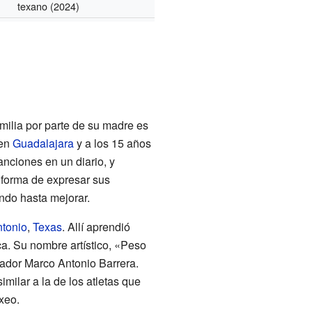
texano
(2024)
amilia por parte de su madre es
 en
Guadalajara
y a los 15 años
nciones en un diario, y
 forma de expresar sus
ndo hasta mejorar.
tonio
,
Texas
. Allí aprendió
ca. Su nombre artístico, «Peso
ador Marco Antonio Barrera.
milar a la de los atletas que
xeo.