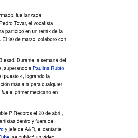
Armado, fue lanzada
Pedro Tovar, el vocalista
a participó en un remix de la
 El 30 de marzo, colaboró con
lessd. Durante la semana del
s, superando a
Paulina Rubio
l puesto 4, logrando la
ción más alta para cualquier
y fue el primer mexicano en
ble P Records el 20 de abril,
artistas dentro y fuera de
vo
y jefe de A&R, el cantante
Tube
, se publicó un video