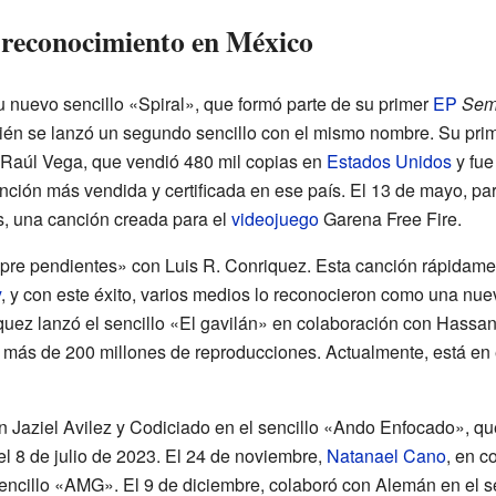
u reconocimiento en México
u nuevo sencillo «Spiral», que formó parte de su primer
EP
Sem
ién se lanzó un segundo sencillo con el mismo nombre. Su prim
a Raúl Vega, que vendió 480 mil copias en
Estados Unidos
y fu
anción más vendida y certificada en ese país. El 13 de mayo, pa
es, una canción creada para el
videojuego
Garena Free Fire.
pre pendientes» con Luis R. Conriquez. Esta canción rápidame
y
, y con este éxito, varios medios lo reconocieron como una nuev
iquez lanzó el sencillo «El gavilán» en colaboración con Hassa
ás de 200 millones de reproducciones. Actualmente, está en e
n Jaziel Avilez y Codiciado en el sencillo «Ando Enfocado», qu
l 8 de julio de 2023. El 24 de noviembre,
Natanael Cano
, en c
sencillo «AMG». El 9 de diciembre, colaboró con Alemán en el s