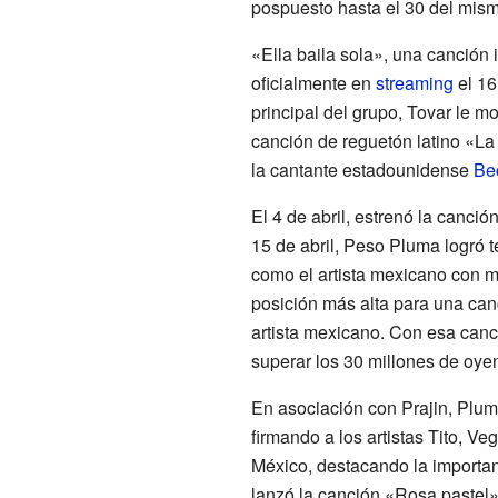
pospuesto hasta el 30 del mism
«Ella baila sola», una canción
oficialmente en
streaming
el 16
principal del grupo, Tovar le m
canción de reguetón latino «L
la cantante estadounidense
Be
El 4 de abril, estrenó la canci
15 de abril, Peso Pluma logró 
como el artista mexicano con má
posición más alta para una can
artista mexicano. Con esa canci
superar los 30 millones de oye
En asociación con Prajin, Plum
firmando a los artistas Tito, Ve
México, destacando la importan
lanzó la canción «Rosa pastel»