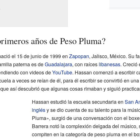
s
primeros años de Peso Pluma?
ació el 15 de junio de 1999 en
Zapopan
, Jalisco, México. Su f
familia paterna es de
Guadalajara
, con raíces
libanesas
. Creció
rendiendo con videos de
YouTube
. Hassan comenzó a escribir ca
la a veces se reían de él, para él escribir se convirtió en una
 que así descubrió que algunas cosas rimaban y siguió practica
Hassan estudió la escuela secundaria en
San An
inglés
y se dio cuenta de su talento para la músi
Pluma», surgió de una conversación con el boxe
Barrera notó la complexión delgada del músico, si
compiten en la categoría de peso pluma en el bo