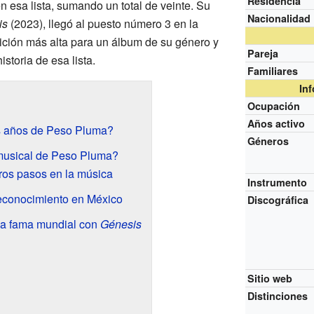
Residencia
esa lista, sumando un total de veinte. Su
Nacionalidad
is
(2023), llegó al puesto número 3 en la
ición más alta para un álbum de su género y
Pareja
istoria de esa lista.
Familiares
In
Ocupación
Años activo
s años de Peso Pluma?
Géneros
 musical de Peso Pluma?
ros pasos en la música
Instrumento
 reconocimiento en México
Discográfica
 la fama mundial con
Génesis
Sitio web
Distinciones