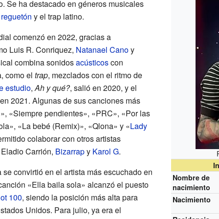
. Se ha destacado en géneros musicales
l
reguetón
y el trap latino.
dial comenzó en 2022, gracias a
mo Luis R. Conriquez,
Natanael Cano
y
sical combina sonidos
acústicos
con
a, como el
trap
, mezclados con el ritmo de
e estudio
,
Ah y qué?
, salió en 2020, y el
 en 2021. Algunas de sus canciones más
n», «Siempre pendientes», «PRC», «Por las
ola», «La bebé (Remix)», «Qlona» y «
Lady
rmitido colaborar con otros artistas
, Eladio Carrión,
Bizarrap
y
Karol G
.
I
se convirtió en el artista más escuchado en
Nombre de
 canción «Ella baila sola» alcanzó el puesto
nacimiento
ot 100
, siendo la posición más alta para
Nacimiento
stados Unidos. Para julio, ya era el