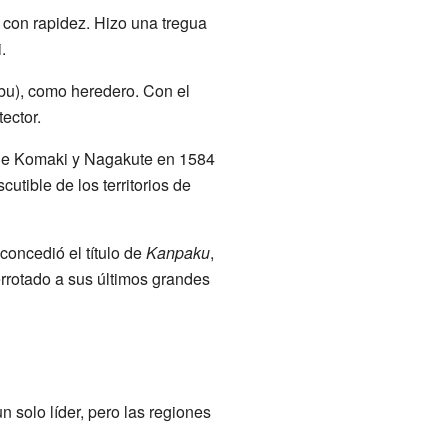
 con rapidez. Hizo una tregua
.
bu), como heredero. Con el
ector.
a de Komaki y Nagakute en 1584
scutible de los territorios de
concedió el título de
Kanpaku
,
derrotado a sus últimos grandes
 solo líder, pero las regiones