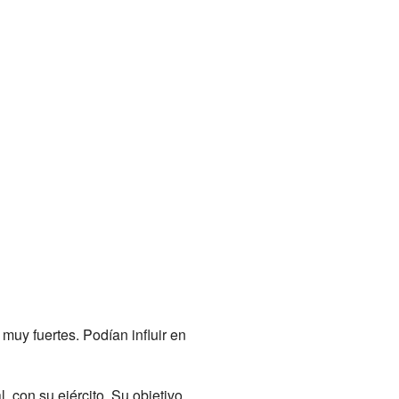
n muy fuertes. Podían influir en
al, con su ejército. Su objetivo