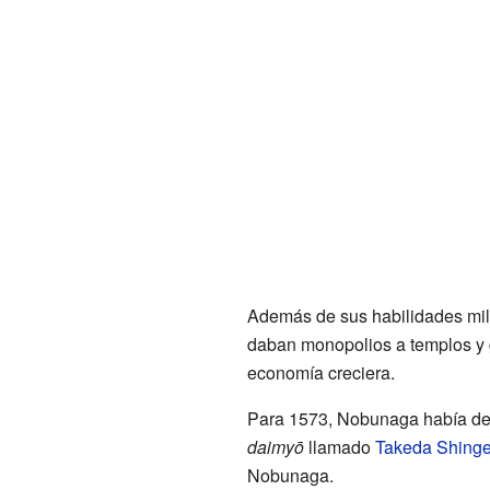
Además de sus habilidades mili
daban monopolios a templos y 
economía creciera.
Para 1573, Nobunaga había der
daimyō
llamado
Takeda Shing
Nobunaga.