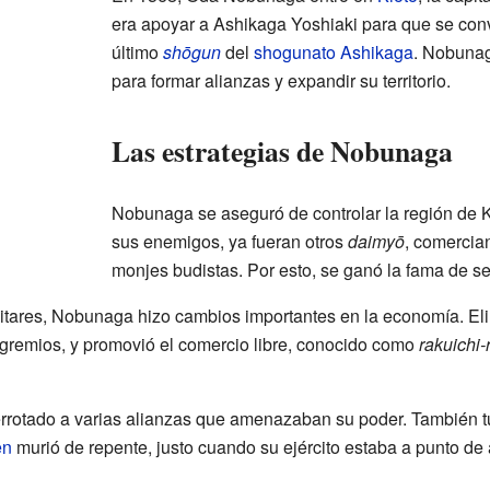
era apoyar a Ashikaga Yoshiaki para que se conv
último
shōgun
del
shogunato Ashikaga
. Nobunag
para formar alianzas y expandir su territorio.
Las estrategias de Nobunaga
Nobunaga se aseguró de controlar la región de 
sus enemigos, ya fueran otros
daimyō
, comercia
monjes budistas. Por esto, se ganó la fama de se
tares, Nobunaga hizo cambios importantes en la economía. Eli
gremios, y promovió el comercio libre, conocido como
rakuichi-
rotado a varias alianzas que amenazaban su poder. También t
en
murió de repente, justo cuando su ejército estaba a punto de 