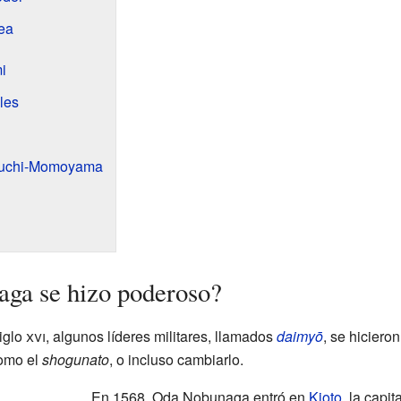
ea
i
les
Azuchi-Momoyama
a se hizo poderoso?
iglo
xvi
, algunos líderes militares, llamados
daimyō
, se hiciero
como el
shogunato
, o incluso cambiarlo.
En 1568, Oda Nobunaga entró en
Kioto
, la capit