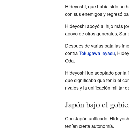
Hideyoshi, que había sido un h
con sus enemigos y regresó par
Hideyoshi apoyó al hijo más j
apoyo de otros generales, Sanp
Después de varias batallas imp
contra
Tokugawa Ieyasu
, Hidey
Oda.
Hideyoshi fue adoptado por la f
que significaba que tenía el co
rivales y la unificación militar
Japón bajo el gobi
Con Japón unificado, Hideyoshi 
tenían cierta autonomía.