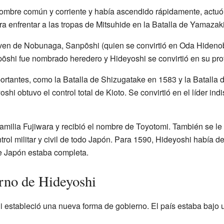
ombre común y corriente y había ascendido rápidamente, actuó
a enfrentar a las tropas de Mitsuhide en la Batalla de Yamazaki
oven de Nobunaga, Sanpōshi (quien se convirtió en Oda Hideno
ōshi fue nombrado heredero y Hideyoshi se convirtió en su prot
ortantes, como la Batalla de Shizugatake en 1583 y la Batall
oshi obtuvo el control total de Kioto. Se convirtió en el líder indi
amilia Fujiwara y recibió el nombre de Toyotomi. También se le 
ntrol militar y civil de todo Japón. Para 1590, Hideyoshi había 
 de Japón estaba completa.
erno de Hideyoshi
estableció una nueva forma de gobierno. El país estaba bajo un