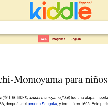
Web
Imágenes
English
uchi-Momoyama para niños
a
(安土桃山時代,
azuchi momoyama jidai
) fue una etapa importa
68, después del
período Sengoku
, y terminó en 1603. Este per