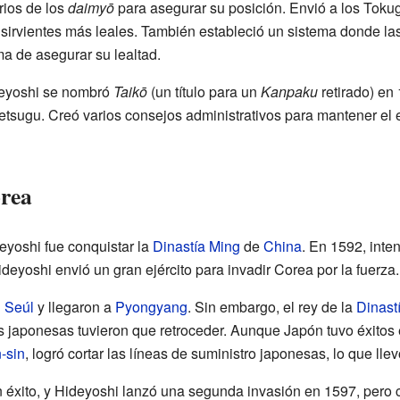
rios de los
daimyō
para asegurar su posición. Envió a los Tokug
s sirvientes más leales. También estableció un sistema donde la
a de asegurar su lealtad.
deyoshi se nombró
Taikō
(un título para un
Kanpaku
retirado) en 
tsugu. Creó varios consejos administrativos para mantener el e
rea
eyoshi fue conquistar la
Dinastía Ming
de
China
. En 1592, inte
deyoshi envió un gran ejército para invadir Corea por la fuerza.
n
Seúl
y llegaron a
Pyongyang
. Sin embargo, el rey de la
Dinast
as japonesas tuvieron que retroceder. Aunque Japón tuvo éxitos e
-sin
, logró cortar las líneas de suministro japonesas, lo que ll
n éxito, y Hideyoshi lanzó una segunda invasión en 1597, pero