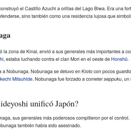
struyó el Castillo Azuchi a orillas del Lago Biwa. Era una for
efenderse, sino también como una residencia lujosa que simboli
naga
la zona de Kinai, envió a sus generales más importantes a con
hi
, estaba luchando contra el clan Mori en el oeste de
Honshū
.
 a Nobunaga. Nobunaga se detuvo en Kioto con pocos guardias,
kechi Mitsuhide
. Nobunaga fue forzado a cometer
seppuku
, un
deyoshi unificó Japón?
ga, sus generales más poderosos compitieron por el control. 
Nobunaga también había sido asesinado.