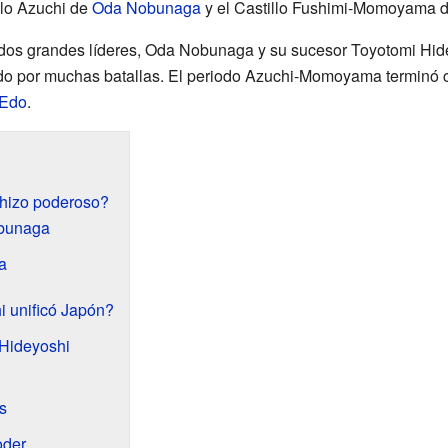
llo Azuchi de
Oda Nobunaga
y el Castillo Fushimi-Momoyama 
 dos grandes líderes, Oda Nobunaga y su sucesor Toyotomi Hidey
ido por muchas batallas. El periodo Azuchi-Momoyama terminó
 Edo
.
hizo poderoso?
obunaga
a
 unificó Japón?
 Hideyoshi
s
oder