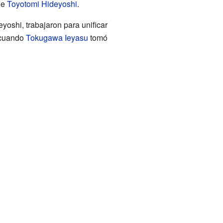
de
Toyotomi Hideyoshi
.
oshi, trabajaron para unificar
 cuando
Tokugawa Ieyasu
tomó