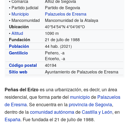
• Comarca
Alfoz de Segovia
• Partido judicial
Partido de Segovia
•
Municipio
Palazuelos de Eresma
• Mancomunidad
Mancomunidad de la Atalaya
Ubicación
40°54′54″N
4°04′06″O
•
Altitud
1090 m
21 de julio de 1988
Fundación
44 hab.
Población
(2021)
Peñero, -a
Gentilicio
Ericeño, -a
40194
Código postal
Ayuntamiento de Palazuelos de Eresma
Sitio web
Peñas del Erizo
es una urbanización, es decir, un área
residencial, que forma parte del
municipio
de
Palazuelos
de Eresma
. Se encuentra en la
provincia de Segovia
,
dentro de la
comunidad autónoma
de
Castilla y León
, en
España
. Fue fundada el 21 de julio de 1988.