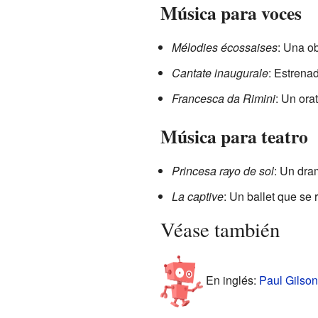
Música para voces
Mélodies écossaises
: Una ob
Cantate inaugurale
: Estrena
Francesca da Rimini
: Un ora
Música para teatro
Princesa rayo de sol
: Un dra
La captive
: Un ballet que se
Véase también
En inglés:
Paul Gilson