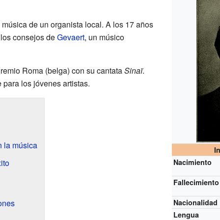
 música de un organista local. A los 17 años
ó los consejos de
Gevaert
, un músico
Premio Roma (belga) con su cantata
Sinaï
.
para los jóvenes artistas.
 la música
I
ito
Nacimiento
Fallecimiento
ones
Nacionalidad
Lengua