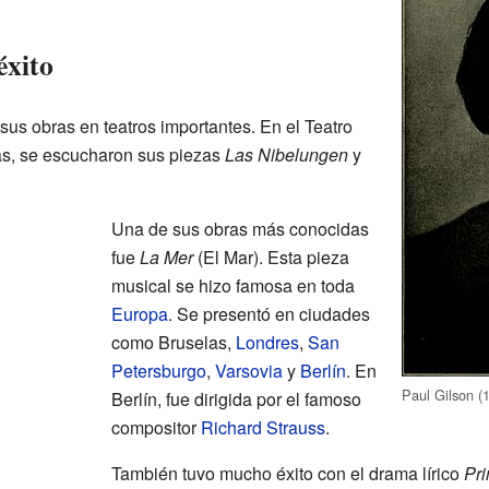
éxito
sus obras en teatros importantes. En el Teatro
as, se escucharon sus piezas
Las Nibelungen
y
Una de sus obras más conocidas
fue
La Mer
(El Mar). Esta pieza
musical se hizo famosa en toda
Europa
. Se presentó en ciudades
como Bruselas,
Londres
,
San
Petersburgo
,
Varsovia
y
Berlín
. En
Paul Gilson (
Berlín, fue dirigida por el famoso
compositor
Richard Strauss
.
También tuvo mucho éxito con el drama lírico
Pri