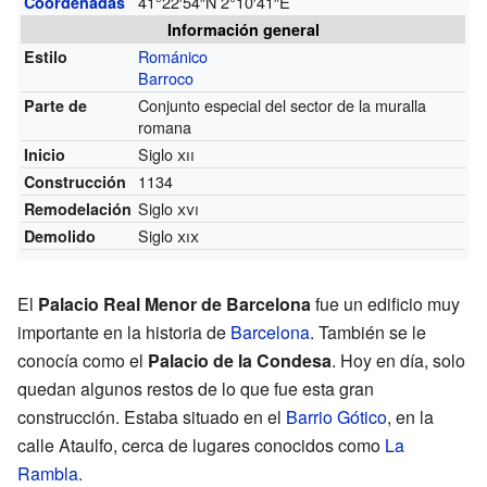
41°22′54″N
2°10′41″E
Coordenadas
Información general
Románico
Estilo
Barroco
Conjunto especial del sector de la muralla
Parte de
romana
Siglo
xii
Inicio
1134
Construcción
Siglo
xvi
Remodelación
Siglo
xix
Demolido
El
Palacio Real Menor de Barcelona
fue un edificio muy
importante en la historia de
Barcelona
. También se le
conocía como el
Palacio de la Condesa
. Hoy en día, solo
quedan algunos restos de lo que fue esta gran
construcción. Estaba situado en el
Barrio Gótico
, en la
calle Ataulfo, cerca de lugares conocidos como
La
Rambla
.