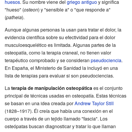
huesos
. Su nombre viene del
griego antiguo
y significa
"hueso" (
osteon
) y "sensible a" o "que responde a"
(
patheia
).
Aunque algunas personas la usan para tratar el dolor, la
evidencia científica sobre su efectividad para el dolor
musculoesquelético es limitada. Algunas partes de la
osteopatía, como la terapia craneal, no tienen valor
terapéutico comprobado y se consideran
pseudociencia
.
En España, el Ministerio de Sanidad la incluyó en una
lista de terapias para evaluar si son pseudociencias.
La
terapia de manipulación osteopática
es el conjunto
principal de técnicas usadas en osteopatía. Estas técnicas
se basan en una idea creada por
Andrew Taylor Still
(1828–1917). Él creía que había una conexión en el
cuerpo a través de un tejido llamado "fascia". Los
osteópatas buscan diagnosticar y tratar lo que llaman