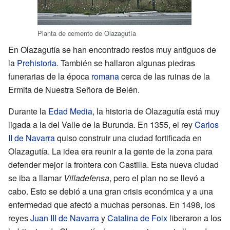
Planta de cemento de Olazagutía
En Olazagutía se han encontrado restos muy antiguos de
la
Prehistoria
. También se hallaron algunas piedras
funerarias de la época
romana
cerca de las ruinas de la
Ermita de Nuestra Señora de Belén.
Durante la
Edad Media
, la historia de Olazagutía está muy
ligada a la del Valle de la Burunda. En 1355, el rey
Carlos
II de Navarra
quiso construir una ciudad fortificada en
Olazagutía. La idea era reunir a la gente de la zona para
defender mejor la frontera con Castilla. Esta nueva ciudad
se iba a llamar
Villadefensa
, pero el plan no se llevó a
cabo. Esto se debió a una gran crisis económica y a una
enfermedad que afectó a muchas personas. En 1498, los
reyes
Juan III de Navarra
y
Catalina de Foix
liberaron a los