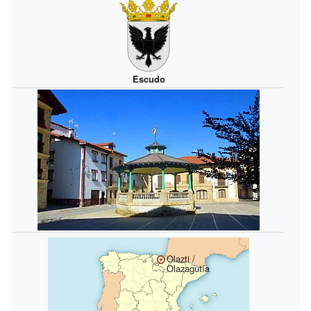
Escudo
Olazti /
Olazagutía