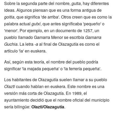
Sobre la segunda parte del nombre,
gutia
, hay diferentes
ideas. Algunos piensan que es una forma antigua de
goitia
, que significa 'de arriba'. Otros creen que es como la
palabra actual
gutxi
, que antes significaba 'pequeño' o
'menor'. Por ejemplo, en un documento de 1257, un
pueblo llamado Gamarra Menor se escribía
Gamarra
Guchia
. La letra
-a
al final de Olazagutía es como el
artículo 'la' en euskera.
Así, según esta teoría, el nombre del pueblo podría
significar 'la majada pequeña' o 'la ferrería pequeña'.
Los habitantes de Olazagutía suelen llamar a su pueblo
Olazti
cuando hablan en euskera. Este nombre es una
versión más corta de Olazagutía. En 1989, el
ayuntamiento decidió que el nombre oficial del municipio
sería bilingüe:
Olazti/Olazagutía
.