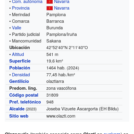
•
Com. autónoma
Navarra
•
Provincia
Navarra
• Merindad
Pamplona
• Comarca
Barranca
•
Valle
Burunda
• Partido judicial
Pamplona/Iruña
• Mancomunidad
Sakana
Ubicación
42°52′40″N
2°11′40″O
•
Altitud
541 m
19,6 km²
Superficie
1464 hab.
Población
(2024)
•
Densidad
77,45 hab./km²
olaztiarra
Gentilicio
zona vascófona
Predom. ling.
31809
Código postal
948
Pref. telefónico
Joseba Vizuete Ascargorta (EH Bildu)
Alcalde
(2023)
www.olazti.com
Sitio web