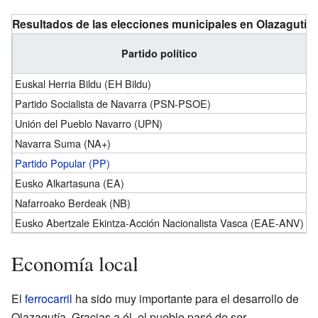
Resultados de las elecciones municipales en Olazagutía
Partido político
V
Euskal Herria Bildu (EH Bildu)
Partido Socialista de Navarra (PSN-PSOE)
Unión del Pueblo Navarro (UPN)
Navarra Suma (NA+)
Partido Popular (PP)
Eusko Alkartasuna (EA)
Nafarroako Berdeak (NB)
Eusko Abertzale Ekintza-Acción Nacionalista Vasca (EAE-ANV)
Economía local
El
ferrocarril
ha sido muy importante para el desarrollo de
Olazagutía. Gracias a él, el pueblo pasó de ser