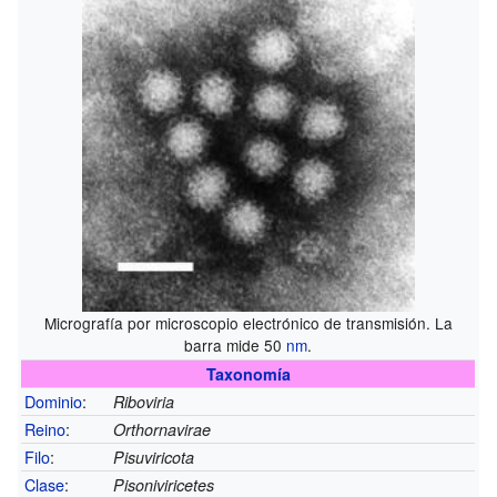
Micrografía por microscopio electrónico de transmisión. La
barra mide 50
nm
.
Taxonomía
Dominio
:
Riboviria
Reino
:
Orthornavirae
Filo
:
Pisuviricota
Clase
:
Pisoniviricetes