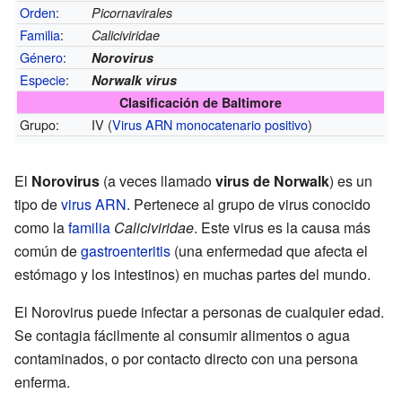
Orden
:
Picornavirales
Familia
:
Caliciviridae
Género
:
Norovirus
Especie
:
Norwalk virus
Clasificación de Baltimore
Grupo:
IV (
Virus ARN monocatenario positivo
)
El
Norovirus
(a veces llamado
virus de Norwalk
) es un
tipo de
virus
ARN
. Pertenece al grupo de virus conocido
como la
familia
Caliciviridae
. Este virus es la causa más
común de
gastroenteritis
(una enfermedad que afecta el
estómago y los intestinos) en muchas partes del mundo.
El Norovirus puede infectar a personas de cualquier edad.
Se contagia fácilmente al consumir alimentos o agua
contaminados, o por contacto directo con una persona
enferma.