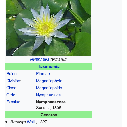
Nymphaea
termarum
Taxonomía
Reino
:
Plantae
División
:
Magnoliophyta
Clase
:
Magnoliopsida
Orden
:
Nymphaeales
Familia
:
Nymphaeaceae
Salisb., 1805
Géneros
Wall.
, 1827
Barclaya