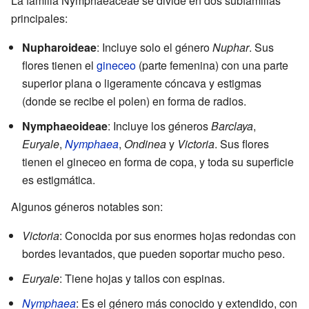
La familia Nymphaeaceae se divide en dos subfamilias
principales:
Nupharoideae
: Incluye solo el género
Nuphar
. Sus
flores tienen el
gineceo
(parte femenina) con una parte
superior plana o ligeramente cóncava y estigmas
(donde se recibe el polen) en forma de radios.
Nymphaeoideae
: Incluye los géneros
Barclaya
,
Euryale
,
Nymphaea
,
Ondinea
y
Victoria
. Sus flores
tienen el gineceo en forma de copa, y toda su superficie
es estigmática.
Algunos géneros notables son:
Victoria
: Conocida por sus enormes hojas redondas con
bordes levantados, que pueden soportar mucho peso.
Euryale
: Tiene hojas y tallos con espinas.
Nymphaea
: Es el género más conocido y extendido, con