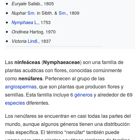
Salisb., 1805
Euryale
Sm.
in Sibth. &
Sm.
, 1809
Nuphar
L.
, 1753
Nymphaea
Hartog, 1970
Ondinea
Lindl.
, 1837
Victoria
Las
ninfeáceas
(
Nymphaeaceae
) son una familia de
plantas acuáticas con flores, conocidas comúnmente
como
nenúfares
. Pertenecen al grupo de las
angiospermas
, que son plantas que producen flores y
semillas. Esta familia incluye 6
géneros
y alrededor de 69
especies
diferentes.
Los nenúfares se encuentran en casi todas las partes del
mundo, aunque algunos géneros tienen una distribución
más específica. El término "nenúfar" también puede