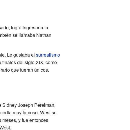
ado, logró ingresar a la
también se llamaba Nathan
nte. Le gustaba el
surrealismo
e finales del siglo XIX, como
terario que fueran únicos.
ue Sidney Joseph Perelman,
comedia muy famoso. West se
s meses, y fue entonces
West.