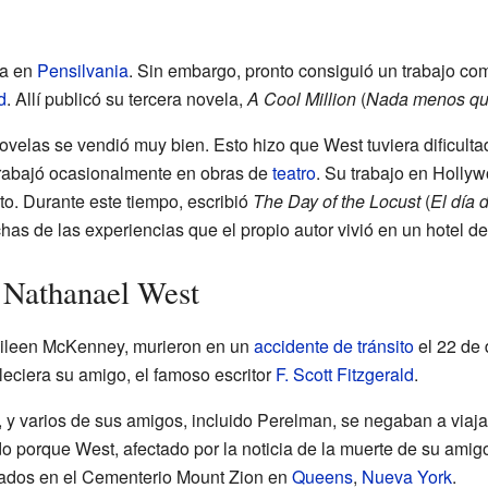
sa en
Pensilvania
. Sin embargo, pronto consiguió un trabajo c
d
. Allí publicó su tercera novela,
A Cool Million
(
Nada menos que
ovelas se vendió muy bien. Esto hizo que West tuviera dificul
trabajó ocasionalmente en obras de
teatro
. Su trabajo en Holly
to. Durante este tiempo, escribió
The Day of the Locust
(
El día 
as de las experiencias que el propio autor vivió en un hotel d
e Nathanael West
Eileen McKenney, murieron en un
accidente de tránsito
el 22 de 
leciera su amigo, el famoso escritor
F. Scott Fitzgerald
.
 y varios de sus amigos, incluido Perelman, se negaban a viaja
o porque West, afectado por la noticia de la muerte de su amigo
rados en el Cementerio Mount Zion en
Queens
,
Nueva York
.