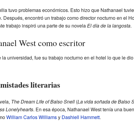
milia tuvo problemas económicos. Esto hizo que Nathanael tuvier
e. Después, encontró un trabajo como director nocturno en el 
te trabajo inspiró una parte de su novela
El día de la langosta
.
anael West como escritor
a universidad, fue su trabajo nocturno en el hotel lo que le dio
mistades literarias
vela,
The Dream Life of Balso Snell
(
La vida soñada de Balso S
ss Lonelyhearts
. En esa época, Nathanael West tenía una buena
omo
William Carlos Williams
y
Dashiell Hammett
.