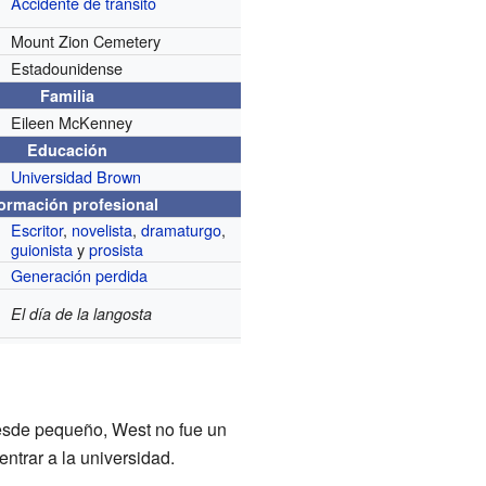
Accidente de tránsito
Mount Zion Cemetery
Estadounidense
Familia
Eileen McKenney
Educación
Universidad Brown
formación profesional
Escritor
,
novelista
,
dramaturgo
,
guionista
y
prosista
Generación perdida
El día de la langosta
 Desde pequeño, West no fue un
ntrar a la universidad.