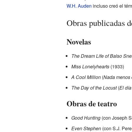
W.H. Auden
incluso creó el tér
Obras publicadas d
Novelas
The Dream Life of Balso Snel
Miss Lonelyhearts
(1933)
A Cool Million
(
Nada menos q
The Day of the Locust
(
El día
Obras de teatro
Good Hunting
(con Joseph S
Even Stephen
(con S.J. Per