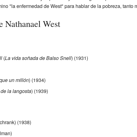
mino "la enfermedad de West" para hablar de la pobreza, tanto m
e Nathanael West
l
(
La vida soñada de Balso Snell
) (1931)
ue un millón
) (1934)
 de la langosta
) (1939)
chrank) (1938)
elman)