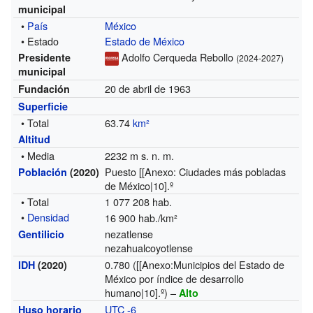
municipal
•
País
México
• Estado
Estado de México
Adolfo Cerqueda Rebollo
Presidente
(2024-2027)
municipal
20 de abril de 1963
Fundación
Superficie
• Total
63.74
km²
Altitud
• Media
2232 m s. n. m.
Puesto [[Anexo: Ciudades más pobladas
Población
(2020)
de México|10].º
• Total
1 077 208 hab.
•
Densidad
16 900 hab./km²
nezatlense
Gentilicio
nezahualcoyotlense
0.780 ([[Anexo:Municipios del Estado de
IDH
(2020)
México por índice de desarrollo
humano|10].º) –
Alto
UTC -6
Huso horario