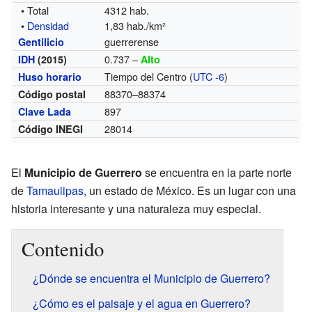
• Total
4312 hab.
•
Densidad
1,83 hab./km²
guerrerense
Gentilicio
0.737 –
IDH
(2015)
Alto
Tiempo del Centro (
UTC -6
)
Huso horario
88370–88374
Código postal
897
Clave Lada
28014
Código INEGI
El
Municipio de Guerrero
se encuentra en la parte norte
de
Tamaulipas
, un estado de México. Es un lugar con una
historia interesante y una naturaleza muy especial.
Contenido
¿Dónde se encuentra el Municipio de Guerrero?
¿Cómo es el paisaje y el agua en Guerrero?