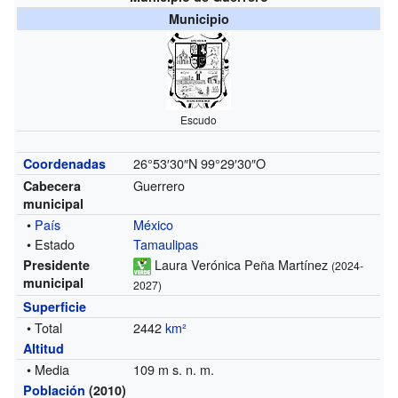
Municipio
Escudo
26°53′30″N
99°29′30″O
Coordenadas
Guerrero
Cabecera
municipal
•
País
México
• Estado
Tamaulipas
Laura Verónica Peña Martínez
Presidente
(2024-
municipal
2027)
Superficie
• Total
2442
km²
Altitud
• Media
109 m s. n. m.
Población
(2010)