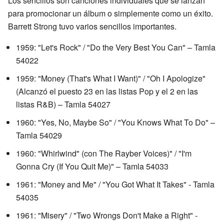
Los sencillos son canciones individuales que se lanzan
para promocionar un álbum o simplemente como un éxito.
Barrett Strong tuvo varios sencillos importantes.
1959: "Let's Rock" / "Do the Very Best You Can" – Tamla
54022
1959: "Money (That's What I Want)" / "Oh I Apologize"
(Alcanzó el puesto 23 en las listas Pop y el 2 en las
listas R&B) – Tamla 54027
1960: "Yes, No, Maybe So" / "You Knows What To Do" –
Tamla 54029
1960: "Whirlwind" (con The Rayber Voices)" / "I'm
Gonna Cry (If You Quit Me)" – Tamla 54033
1961: "Money and Me" / "You Got What It Takes" - Tamla
54035
1961: "Misery" / "Two Wrongs Don't Make a Right" -