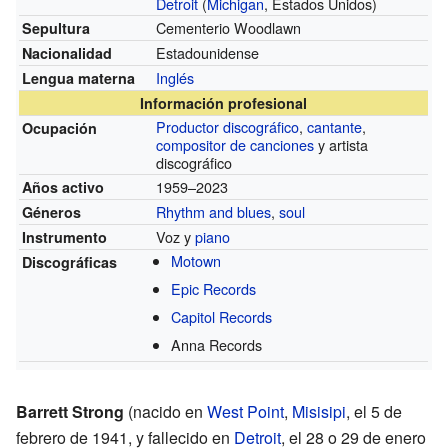
Detroit
(
Michigan
, Estados Unidos)
Cementerio Woodlawn
Sepultura
Estadounidense
Nacionalidad
Inglés
Lengua materna
Información profesional
Productor discográfico
,
cantante
,
Ocupación
compositor de canciones
y artista
discográfico
1959–2023
Años activo
Rhythm and blues
,
soul
Géneros
Voz y
piano
Instrumento
Motown
Discográficas
Epic Records
Capitol Records
Anna Records
Barrett Strong
(nacido en
West Point
,
Misisipi
, el 5 de
febrero de 1941, y fallecido en
Detroit
, el 28 o 29 de enero