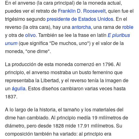
En el anverso (la cara principal) de la moneda actual,
puedes ver el retrato de
Franklin D. Roosevelt
, quien fue el
trigésimo segundo
presidente de Estados Unidos
. En el
reverso (la otra cara), hay una
antorcha
, una rama de
roble
y otra de
olivo
. También se lee la frase en latín
E pluribus
unum
(que significa "De muchos, uno") y el valor de la
moneda, "one dime".
La producción de esta moneda comenzó en 1796. Al
principio, el anverso mostraba un busto femenino que
representaba la Libertad, y el reverso tenía la imagen de
un
águila
. Estos diseños cambiaron varias veces hasta
1837.
A lo largo de la historia, el tamaño y los materiales del
dime han cambiado. Al principio medía 19 milímetros de
diámetro, pero desde 1828 mide 17.91 milímetros. Su
composición también ha variado: al principio era