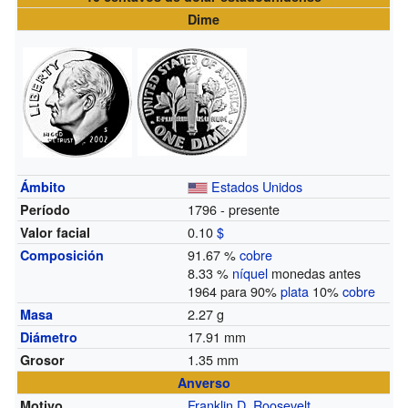
Dime
Estados Unidos
Ámbito
1796 - presente
Período
0.10
$
Valor facial
91.67 %
cobre
Composición
8.33 %
níquel
monedas antes
1964 para 90%
plata
10%
cobre
2.27 g
Masa
17.91 mm
Diámetro
1.35 mm
Grosor
Anverso
Franklin D. Roosevelt
Motivo