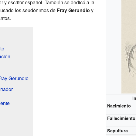
or y escritor español. También se dedicó a la
er usado los seudónimos de
Fray Gerundio
y
itos.
te
ación
 Fray Gerundio
oriador
I
uente
Nacimiento
Fallecimiento
Sepultura