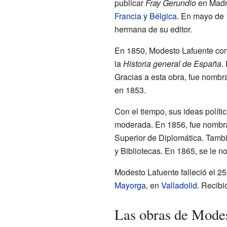
publicar
Fray Gerundio
en Madri
Francia
y
Bélgica
. En mayo de 
hermana de su editor.
En 1850, Modesto Lafuente come
la
Historia general de España
.
Gracias a esta obra, fue nomb
en 1853.
Con el tiempo, sus ideas polít
moderada. En 1856, fue nombra
Superior de Diplomática. Tambi
y Bibliotecas. En 1865, se le 
Modesto Lafuente falleció el 2
Mayorga
, en
Valladolid
. Recibi
Las obras de Mode