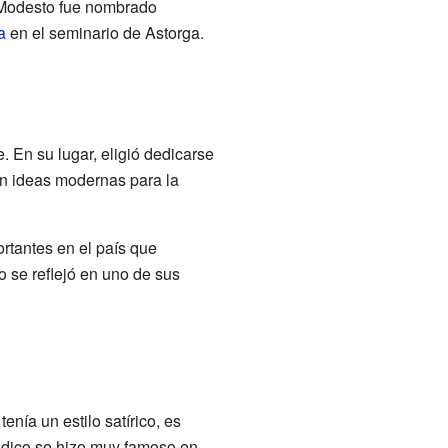
 Modesto fue nombrado
a
en el seminario de Astorga.
 En su lugar, eligió dedicarse
con ideas modernas para la
ortantes en el país que
o se reflejó en uno de sus
tenía un estilo satírico, es
riódico se hizo muy famoso en