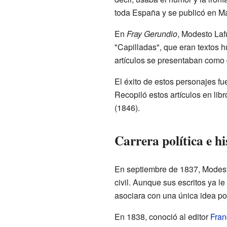
toda España y se publicó en Ma
En
Fray Gerundio
, Modesto Lafu
"Capilladas", que eran textos h
artículos se presentaban como 
El éxito de estos personajes f
Recopiló estos artículos en li
(1846).
Carrera política e h
En septiembre de 1837, Modesto
civil. Aunque sus escritos ya l
asociara con una única idea po
En 1838, conoció al editor
Fran