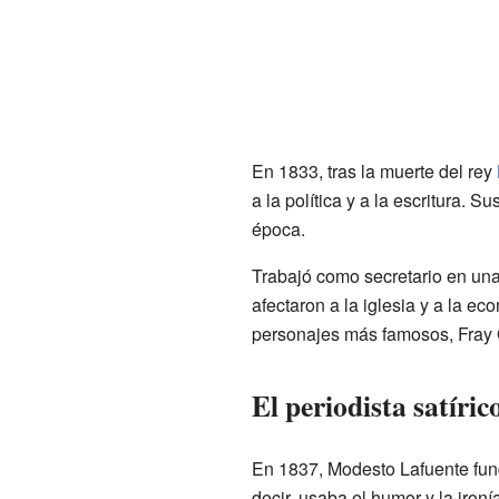
En 1833, tras la muerte del rey
a la política y a la escritura.
época.
Trabajó como secretario en una 
afectaron a la iglesia y a la e
personajes más famosos, Fray 
El periodista satíri
En 1837, Modesto Lafuente fun
decir, usaba el humor y la ironí