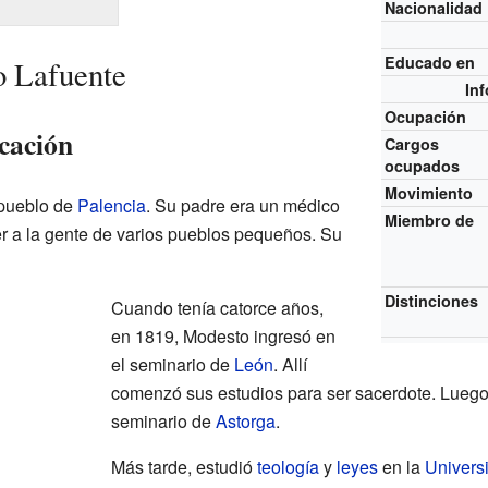
Nacionalidad
Educado en
o Lafuente
In
Ocupación
cación
Cargos
ocupados
Movimiento
 pueblo de
Palencia
. Su padre era un médico
Miembro de
r a la gente de varios pueblos pequeños. Su
Distinciones
Cuando tenía catorce años,
en 1819, Modesto ingresó en
el seminario de
León
. Allí
comenzó sus estudios para ser sacerdote. Luego
seminario de
Astorga
.
Más tarde, estudió
teología
y
leyes
en la
Univers