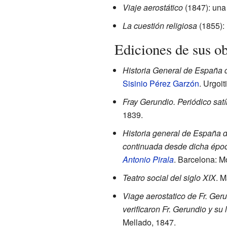
Viaje aerostático
(1847): una 
La cuestión religiosa
(1855): 
Ediciones de sus o
Historia General de España d
Sisinio Pérez Garzón
. Urgoit
Fray Gerundio. Periódico satí
1839.
Historia general de España d
continuada desde dicha époc
Antonio Pirala
. Barcelona: M
Teatro social del siglo XIX
. M
Viage aerostatico de Fr. Ger
verificaron Fr. Gerundio y su
Mellado, 1847.