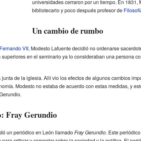
universidades cerraron por un tiempo. En 1831,
bibliotecario y poco después profesor de
Filosofí
Un cambio de rumbo
Fernando VII
, Modesto Lafuente decidió no ordenarse sacerdote.
 Sus superiores en el seminario ya lo consideraban una persona 
junta de la iglesia. Allí vio los efectos de algunos cambios imp
conomía. Modesto no estaba de acuerdo con estas medidas, y est
Gerundio.
co: Fray Gerundio
dó un periódico en León llamado
Fray Gerundio
. Este periódico 
a para criticar y comentar sobre la sociedad y la política. El pe