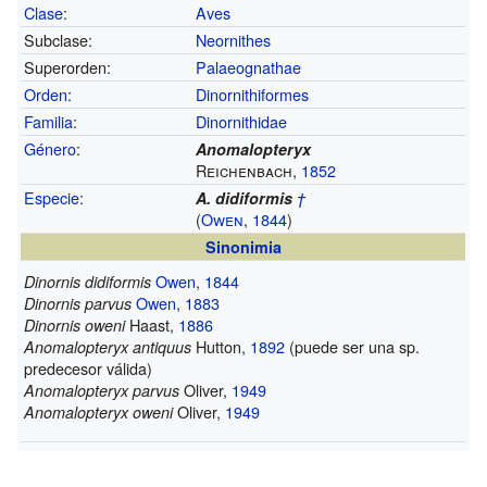
Clase
:
Aves
Subclase:
Neornithes
Superorden:
Palaeognathae
Orden
:
Dinornithiformes
Familia
:
Dinornithidae
Género
:
Anomalopteryx
Reichenbach,
1852
Especie
:
A. didiformis
†
(
Owen
,
1844
)
Sinonimia
Owen
,
1844
Dinornis didiformis
Owen
,
1883
Dinornis parvus
Haast,
1886
Dinornis oweni
Hutton,
1892
(puede ser una sp.
Anomalopteryx antiquus
predecesor válida)
Oliver,
1949
Anomalopteryx parvus
Oliver,
1949
Anomalopteryx oweni