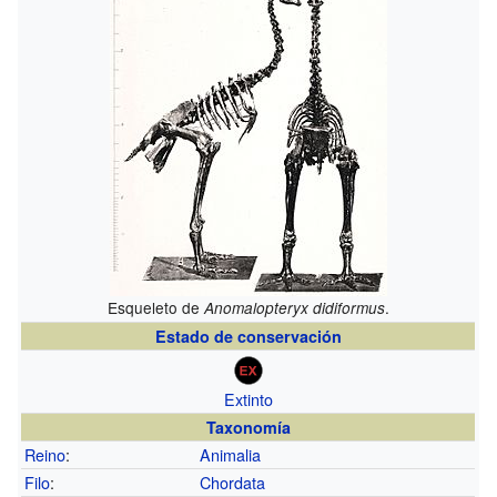
Esqueleto de
.
Anomalopteryx didiformus
Estado de conservación
Extinto
Taxonomía
Reino
:
Animalia
Filo
:
Chordata