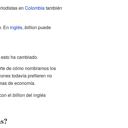
riodistas en
Colombia
también
n
. En
inglés
,
billion
puede
 esto ha cambiado.
parte de cómo nombramos los
ones todavía prefieren no
emas de economía.
con el
billion
del inglés
as?