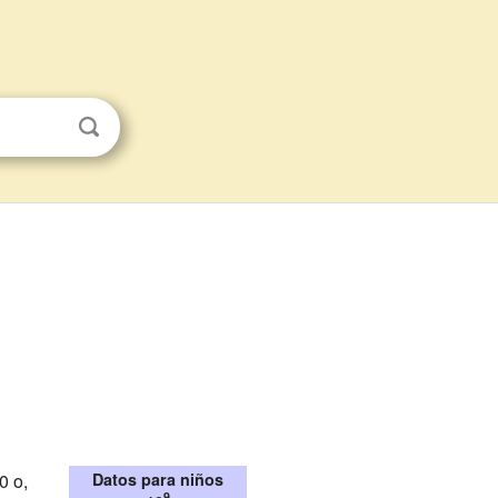
0
o,
Datos para niños
9