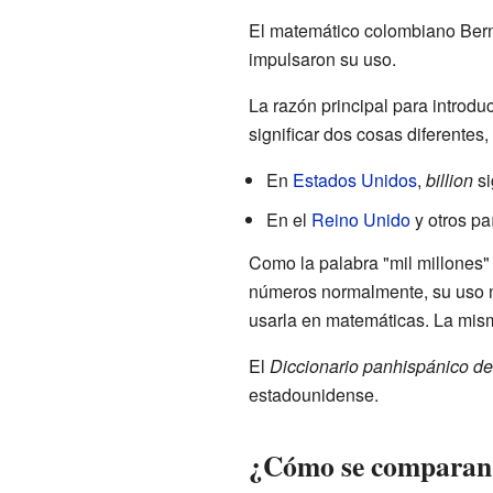
El matemático colombiano Bern
impulsaron su uso.
La razón principal para introduc
significar dos cosas diferentes
En
Estados Unidos
,
billion
si
En el
Reino Unido
y otros pa
Como la palabra "mil millones"
números normalmente, su uso no
usarla en matemáticas. La mis
El
Diccionario panhispánico d
estadounidense.
¿Cómo se comparan l