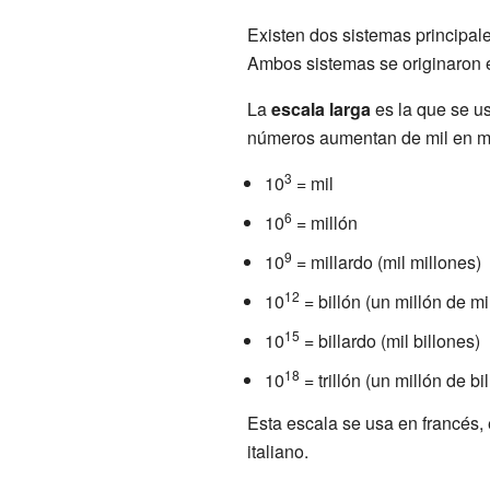
Existen dos sistemas principa
Ambos sistemas se originaron
La
escala larga
es la que se u
números aumentan de mil en mi
3
10
= mil
6
10
= millón
9
10
= millardo (mil millones)
12
10
= billón (un millón de mi
15
10
= billardo (mil billones)
18
10
= trillón (un millón de bi
Esta escala se usa en francés,
italiano.