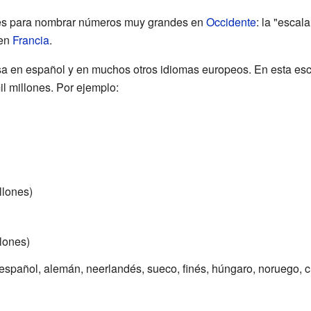
les para nombrar números muy grandes en
Occidente
: la "escala
 en
Francia
.
sa en español y en muchos otros idiomas europeos. En esta esc
l millones. Por ejemplo:
llones)
llones)
 español, alemán, neerlandés, sueco, finés, húngaro, noruego, 