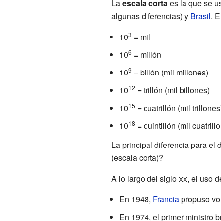
La
escala corta
es la que se u
algunas diferencias) y
Brasil
. 
3
10
= mil
6
10
= millón
9
10
= billón (mil millones)
12
10
= trillón (mil billones)
15
10
= cuatrillón (mil trillones
18
10
= quintillón (mil cuatrill
La principal diferencia para el d
(escala corta)?
A lo largo del siglo
xx
, el uso 
En 1948,
Francia
propuso volv
En 1974, el primer ministro b