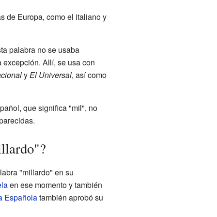
as de Europa, como el italiano y
sta palabra no se usaba
 excepción. Allí, se usa con
cional
y
El Universal
, así como
pañol, que significa "mil", no
parecidas.
illardo"?
labra "millardo" en su
la
en ese momento y también
a Española
también aprobó su