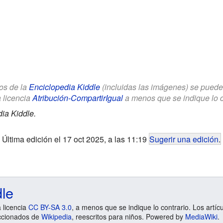
los de la
Enciclopedia Kiddle
(incluidas las imágenes) se puede u
a licencia
Atribución-CompartirIgual
a menos que se indique lo con
ia Kiddle.
Última edición el 17 oct 2025, a las 11:19
Sugerir una edición
.
dle
a licencia
CC BY-SA 3.0
, a menos que se indique lo contrario. Los artíc
ccionados de
Wikipedia
, reescritos para niños. Powered by
MediaWiki
.