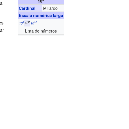
10
sa
Millardo
Cardinal
Escala numérica larga
es
9
6
12
10
10
10
a"
Lista de números