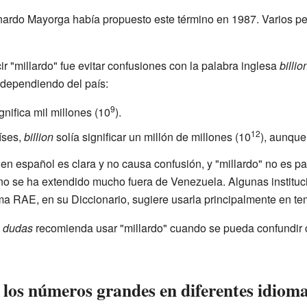
ardo Mayorga había propuesto este término en 1987. Varios pe
ir "millardo" fue evitar confusiones con la palabra inglesa
billio
, dependiendo del país:
9
gnifica mil millones (10
).
12
íses,
billion
solía significar un millón de millones (10
), aunque
 en español es clara y no causa confusión, y "millardo" no es 
 se ha extendido mucho fuera de Venezuela. Algunas instituci
ma RAE, en su Diccionario, sugiere usarla principalmente en t
e dudas
recomienda usar "millardo" cuando se pueda confundir 
os números grandes en diferentes idiom