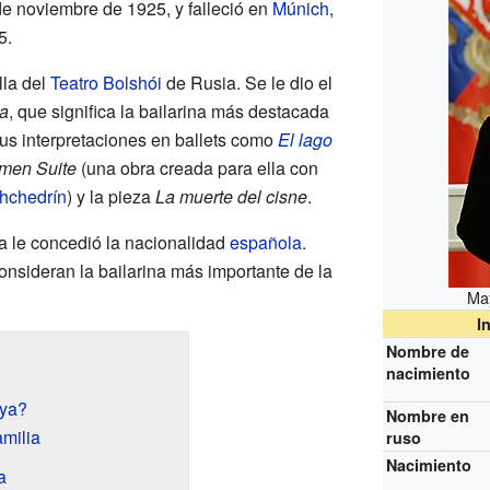
 de noviembre de 1925, y falleció en
Múnich
,
5.
lla del
Teatro Bolshói
de Rusia. Se le dio el
ta
, que significa la bailarina más destacada
us interpretaciones en ballets como
El lago
men Suite
(una obra creada para ella con
hchedrín
) y la pieza
La muerte del cisne
.
a le concedió la nacionalidad
española
.
nsideran la bailarina más importante de la
May
I
Nombre de
nacimiento
aya?
Nombre en
amilia
ruso
Nacimiento
a