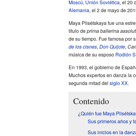
Moscú
,
Unión Soviética
, el 20
Alemania
, el 2 de mayo de 201
Maya Plisétskaya fue una estre
título de
prima ballerina assolu
de su tiempo. Fue famosa por s
de los cisnes
,
Don Quijote
,
Car
música de su esposo
Rodión S
En 1993, el gobierno de Españ
Muchos expertos en danza la co
segunda mitad del
siglo XX
.
Contenido
¿Quién fue Maya Plisétsk
Sus primeros años y f
Sus inicios en la danz