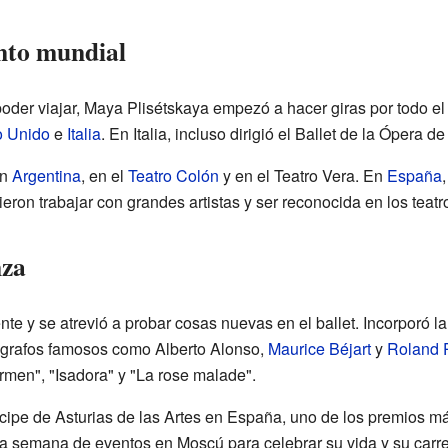
nto mundial
der viajar, Maya Plisétskaya empezó a hacer giras por todo e
o Unido
e
Italia
. En Italia, incluso dirigió el Ballet de la Ópera 
en
Argentina
, en el
Teatro Colón
y en el Teatro Vera. En
España
ieron trabajar con grandes artistas y ser reconocida en los tea
nza
te y se atrevió a probar cosas nuevas en el ballet. Incorporó l
ógrafos famosos como Alberto Alonso,
Maurice Béjart
y
Roland P
rmen", "Isadora" y "La rose malade".
ncipe de Asturias de las Artes en España, uno de los premios 
a semana de eventos en Moscú para celebrar su vida y su carre