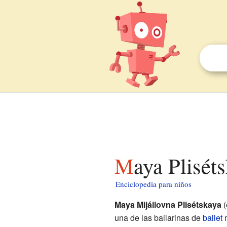
Maya Plisét
Enciclopedia para niños
Maya Mijáilovna Plisétskaya
(
una de las bailarinas de
ballet
m