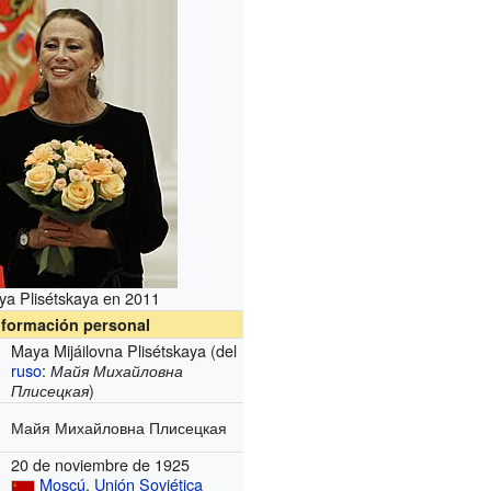
a Plisétskaya en 2011
nformación personal
Maya Mijáilovna Plisétskaya (del
ruso
:
Майя Михайловна
)
Плисецкая
Майя Михайловна Плисецкая
20 de noviembre de 1925
Moscú
,
Unión Soviética