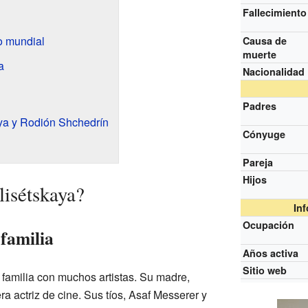
Fallecimiento
o mundial
Causa de
muerte
a
Nacionalidad
Padres
ya y Rodión Shchedrín
Cónyuge
Pareja
Hijos
isétskaya?
In
Ocupación
familia
Años activa
Sitio web
familia con muchos artistas. Su madre,
a actriz de cine. Sus tíos, Asaf Messerer y