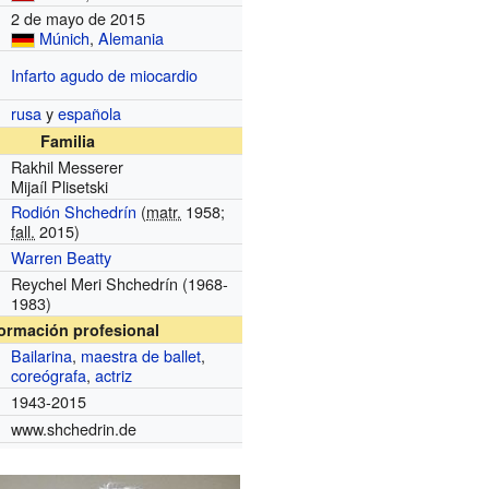
2 de mayo de 2015
Múnich
,
Alemania
Infarto agudo de miocardio
rusa
y
española
Familia
Rakhil Messerer
Mijaíl Plisetski
Rodión Shchedrín
(
matr.
1958;
fall.
2015)
Warren Beatty
Reychel Meri Shchedrín (1968-
1983)
formación profesional
Bailarina
,
maestra de ballet
,
coreógrafa
,
actriz
1943-2015
www.shchedrin.de