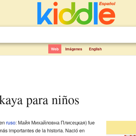
Web
Imágenes
English
skaya para niños
en
ruso
: Майя Михайловна Плисецкая) fue
ás importantes de la historia. Nació en