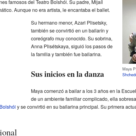
nes famosos del Teatro Bolshói. Su padre, Mijaíl
mático. Aunque no era artista, le encantaba el ballet.
Su hermano menor, Azari Plisetsky,
también se convirtió en un bailarín y
coreógrafo muy conocido. Su sobrina,
Anna Plisétskaya, siguió los pasos de
la familia y también fue bailarina.
Maya Pl
Sus inicios en la danza
Shched
Maya comenzó a bailar a los 3 años en la Escu
de un ambiente familiar complicado, ella sobres
 Bolshói
y se convirtió en su bailarina principal. Su primera actu
ional