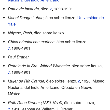
Dama de lavanda,
óleo,
c
.
1898-1901
Mabel Dodge Luhan,
óleo sobre lienzo,
Universidad de
Yale
Náyade, París,
óleo sobre lienzo
Chica oriental con muñeca,
óleo sobre lienzo,
c
.
1898-1901
Paul Draper
Retrato de la Sra. Wilfred Worcester,
óleo sobre lienzo,
c
.
1898-1901
Mujer de Río Grande,
óleo sobre lienzo,
c
.
1920
, Museo
Nacional del Indio Americano. Creada en Nuevo
México.
Ruth Dana Draper (1850-1914),
óleo sobre lienzo,
c
.
1910
, esposa de William H. Draper.