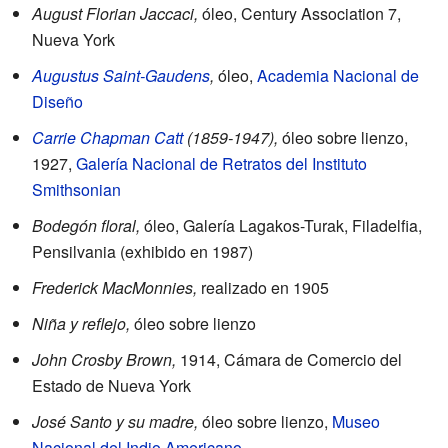
August Florian Jaccaci,
óleo, Century Association 7,
Nueva York
Augustus Saint-Gaudens
,
óleo,
Academia Nacional de
Diseño
Carrie Chapman Catt
(1859-1947),
óleo sobre lienzo,
1927,
Galería Nacional de Retratos del
Instituto
Smithsonian
Bodegón floral,
óleo, Galería Lagakos-Turak, Filadelfia,
Pensilvania (exhibido en 1987)
Frederick MacMonnies,
realizado en 1905
Niña y reflejo,
óleo sobre lienzo
John Crosby Brown,
1914, Cámara de Comercio del
Estado de Nueva York
José Santo y su madre,
óleo sobre lienzo,
Museo
Nacional del Indio Americano