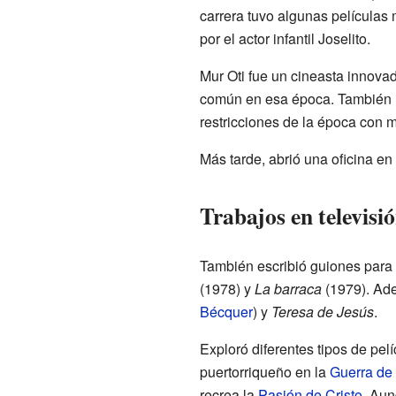
carrera tuvo algunas película
por el actor infantil Joselito.
Mur Oti fue un cineasta innovad
común en esa época. También in
restricciones de la época con 
Más tarde, abrió una oficina en
Trabajos en televisi
También escribió guiones para 
(1978) y
La barraca
(1979). Ade
Bécquer
) y
Teresa de Jesús
.
Exploró diferentes tipos de pel
puertorriqueño en la
Guerra de
recrea la
Pasión de Cristo
. Aun