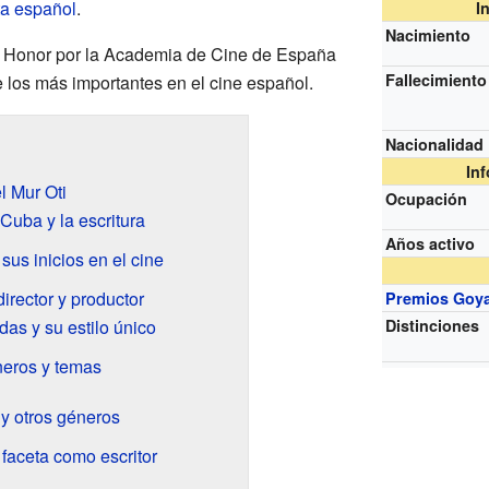
ta
español
.
I
Nacimiento
e Honor por la Academia de Cine de España
Fallecimiento
 los más importantes en el cine español.
Nacionalidad
In
l Mur Oti
Ocupación
Cuba y la escritura
Años activo
sus inicios en el cine
irector y productor
Premios Goy
das y su estilo único
Distinciones
neros y temas
 y otros géneros
faceta como escritor