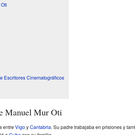
 Oti
s
de Escritores Cinematográficos
de Manuel Mur Oti
a entre
Vigo
y
Cantabria
. Su padre trabajaba en prisiones y tam
jó a
Cuba
con su familia.