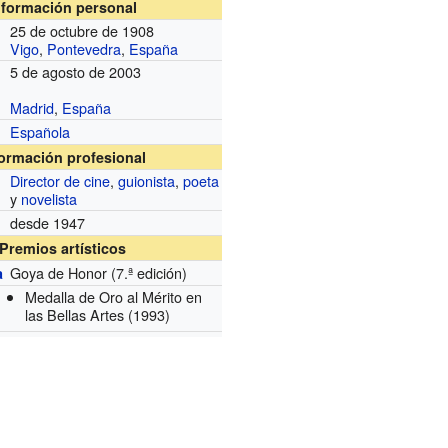
nformación personal
25 de octubre de 1908
Vigo
,
Pontevedra
,
España
5 de agosto de 2003
Madrid
,
España
Española
formación profesional
Director de cine
,
guionista
,
poeta
y
novelista
desde 1947
Premios artísticos
Goya de Honor (7.ª edición)
a
Medalla de Oro al Mérito en
las Bellas Artes
(1993)