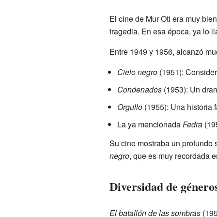
El cine de Mur Oti era muy bie
tragedia. En esa época, ya lo 
Entre 1949 y 1956, alcanzó mu
Cielo negro
(1951): Consider
Condenados
(1953): Un dra
Orgullo
(1955): Una historia fa
La ya mencionada
Fedra
(19
Su cine mostraba un profundo se
negro
, que es muy recordada en
Diversidad de género
El batallón de las sombras
(195