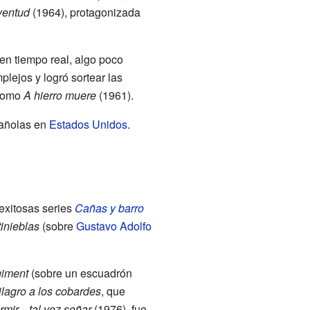
ventud
(1964), protagonizada
en tiempo real, algo poco
lejos y logró sortear las
 como
A hierro muere
(1961).
pañolas en
Estados Unidos
.
exitosas series
Cañas y barro
inieblas
(sobre
Gustavo Adolfo
giment
(sobre un escuadrón
lagro a los cobardes
, que
rmir... tal vez soñar
(1976), fue