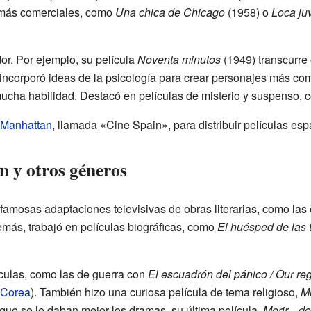
s más comerciales, como
Una chica de Chicago
(1958) o
Loca ju
or. Por ejemplo, su película
Noventa minutos
(1949) transcurre 
corporó ideas de la psicología para crear personajes más comp
mucha habilidad. Destacó en películas de misterio y suspenso,
Manhattan
, llamada «Cine Spain», para distribuir películas es
ón y otros géneros
famosas adaptaciones televisivas de obras literarias, como las 
más, trabajó en películas biográficas, como
El huésped de las t
ículas, como las de guerra con
El escuadrón del pánico / Our re
 Corea
). También hizo una curiosa película de tema religioso,
Mi
que se le daban mejor los dramas, su última película,
Morir... do