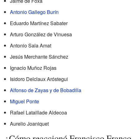
Jaime de Foxá
Antonio Gallego Burín
Eduardo Martínez Sabater
Arturo González de Vinuesa
Antonio Sala Amat
Jesús Merchante Sánchez
Ignacio Muñoz Rojas
Isidoro Delclaux Aróstegui
Alfonso de Zayas y de Bobadilla
Miguel Ponte
Rafael Lataillade Aldecoa
Aurelio Joaniquet
¿Cómo reaccionó Francisco Franco