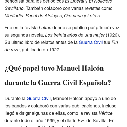
periodista para los periódicos
El Liberal
y
El Noticiero
Sevillano
. También colaboró con varias revistas como
Mediodía
,
Papel de Aleluyas
,
Oromana
y
Letras
.
Fue en la revista
Letras
donde se publicó por primera vez
su segunda novela,
Los treinta años de una mujer
(1926).
Su último libro de relatos antes de la
Guerra Civil
fue
Fin
de raza
, publicado en 1927.
¿Qué papel tuvo Manuel Halcón
durante la Guerra Civil Española?
Durante la
Guerra Civil
, Manuel Halcón apoyó a uno de
los bandos y colaboró con varias publicaciones. Incluso
llegó a dirigir algunas de ellas, como la revista
Vértice
durante todo el año 1939, y el diario
F.E.
de Sevilla. En