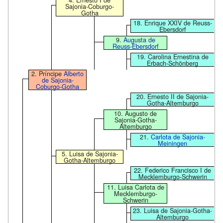
Sajonia-Coburgo-
Gotha
18. Enrique XXIV de Reuss-
Ebersdorf
9.
Augusta de
Reuss-Ebersdorf
19. Carolina Ernestina de
Erbach-Schönberg
2. Príncipe
Alberto
de Sajonia-
Coburgo-Gotha
20. Ernesto II de Sajonia-
Gotha-Altemburgo
10. Augusto de
Sajonia-Gotha-
Altemburgo
21.
Carlota de Sajonia-
Meiningen
5. Luisa de Sajonia-
Gotha-Altemburgo
22. Federico Francisco I de
Mecklemburgo-Schwerin
11. Luisa Carlota de
Mecklemburgo-
Schwerin
23. Luisa de Sajonia-Gotha-
Altemburgo