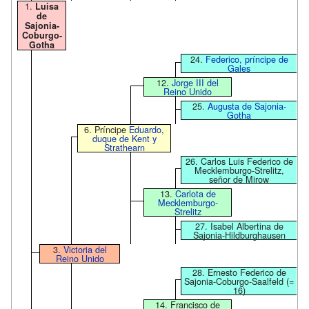
1.
Luisa
de
Sajonia-
Coburgo-
Gotha
24.
Federico, príncipe de
Gales
12.
Jorge III del
Reino Unido
25.
Augusta de Sajonia-
Gotha
6. Príncipe
Eduardo,
duque de Kent y
Strathearn
26. Carlos Luis Federico de
Mecklemburgo-Strelitz,
señor de Mirow
13.
Carlota de
Mecklemburgo-
Strelitz
27. Isabel Albertina de
Sajonia-Hildburghausen
3.
Victoria del
Reino Unido
28. Ernesto Federico de
Sajonia-Coburgo-Saalfeld (=
16)
14. Francisco de