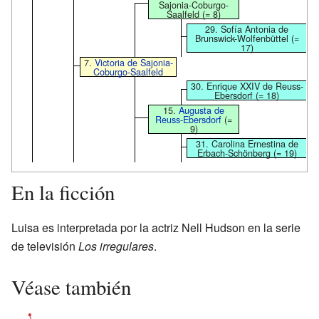
Sajonia-Coburgo-
Saalfeld (= 8)
29. Sofía Antonia de
Brunswick-Wolfenbüttel (=
17)
7.
Victoria de Sajonia-
Coburgo-Saalfeld
30. Enrique XXIV de Reuss-
Ebersdorf (= 18)
15.
Augusta de
Reuss-Ebersdorf
(=
9)
31. Carolina Ernestina de
Erbach-Schönberg (= 19)
En la ficción
Luisa es interpretada por la actriz Nell Hudson en la serie
de televisión
Los irregulares
.
Véase también