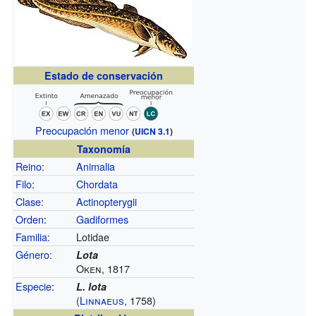
Estado de conservación
Preocupación menor
(
UICN 3.1
)
Taxonomía
Reino
:
Animalia
Filo
:
Chordata
Clase
:
Actinopterygii
Orden
:
Gadiformes
Familia
:
Lotidae
Género
:
Lota
Oken, 1817
Especie
:
L. lota
(
Linnaeus
, 1758)