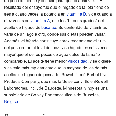
un poco de aceite y lo envió para que lo analizaran. El
resultado del ensayo fue que el hígado de la lota tiene de
tres a cuatro veces la potencia en
vitamina D
, y de cuatro a
diez veces en
vitamina A
, que los "buenos grados" del
aceite de hígado de
bacalao
. Su contenido de vitaminas
varía de un lago a otro, donde sus dietas pueden variar.
Además, el hígado constituye aproximadamente el 10%
del peso corporal total del pez, y su hígado es seis veces
mayor que el de los peces de agua dulce de tamaño
comparable. El aceite tiene menor
viscosidad
, y se digiere
y asimila más rápidamente que la mayoría de los demás
aceites de hígado de pescado. Rowell fundó Burbot Liver
Products Company, que más tarde se convirtió enRowell
Laboratories, Inc. , de Baudette, Minnesota, y hoy es una
subsidiaria de Solvay Pharmaceuticals de Bruselas,
Bélgica
.