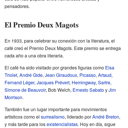
pensadores.
El Premio Deux Magots
En 1933, para celebrar su conexión con la literatura, el
café creó el Premio Deux Magots. Este premio se entrega
cada año a una obra literaria.
El café ha sido visitado por grandes figuras como
Elsa
Triolet
,
André Gide
,
Jean Giraudoux
,
Picasso
,
Artaud
,
Fernand Léger
,
Jacques Prévert
,
Hemingway
,
Sartre
,
Simone de Beauvoir
, Bob Welch,
Ernesto Sabato
y
Jim
Morrison
.
También fue un lugar importante para movimientos
artísticos como el
surrealismo
, liderado por
André Breton
,
y más tarde para los
existencialistas
. Hoy en día, sigue