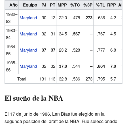
Año
Equipo
PJ
PT
MPP
%TC
%3P
%TL
RPP
APP
1982–
Maryland
30
13
22.0
.478
.273
.636
4.2
2.7
83
1983–
Maryland
32
31
34.5
.567
–
.767
4.5
1.5
84
1984–
Maryland
37
37
23.2
.528
–
.777
6.8
1.8
85
1985–
Maryland
32
32
37.0
.544
–
.864
7.0
1.0
86
Total
131
113
32.8
.536
.273
.795
5.7
1.3
El sueño de la NBA
El 17 de junio de 1986, Len Bias fue elegido en la
segunda posición del draft de la NBA. Fue seleccionado