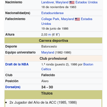
Nacimiento
Landover
,
Maryland
Estados Unidos
18 de noviembre de 1963
Nacionalidad(es)
Estadounidense
Fallecimiento
College Park
,
Maryland
Estados
Unidos
19 de junio de 1986
Altura
2,03
m
(6
′
8
″
)
Carrera deportiva
Deporte
Baloncesto
Equipo universitario
Maryland
(1982-1986)
Club profesional
Draft de la NBA
1.ª ronda (puesto 2), 1986 por
Boston
Celtics
Club
Fallecido
Posición
Alero
34 - 30
Dorsal(es)
Títulos
2x Jugador del Año de la ACC (1985, 1986)